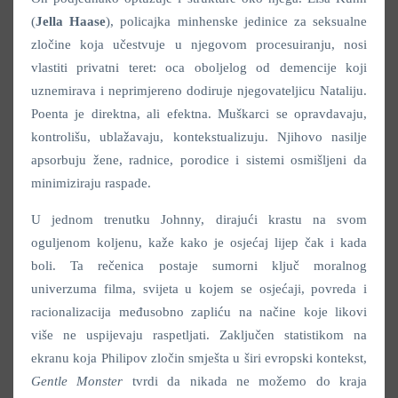
(
Jella Haase
), policajka minhenske jedinice za seksualne
zločine koja učestvuje u njegovom procesuiranju, nosi
vlastiti privatni teret: oca oboljelog od demencije koji
uznemirava i neprimjereno dodiruje njegovateljicu Nataliju.
Poenta je direktna, ali efektna. Muškarci se opravdavaju,
kontrolišu, ublažavaju, kontekstualizuju. Njihovo nasilje
apsorbuju žene, radnice, porodice i sistemi osmišljeni da
minimiziraju raspade.
U jednom trenutku Johnny, dirajući krastu na svom
oguljenom koljenu, kaže kako je osjećaj lijep čak i kada
boli. Ta rečenica postaje sumorni ključ moralnog
univerzuma filma, svijeta u kojem se osjećaji, povreda i
racionalizacija međusobno zapliću na načine koje likovi
više ne uspijevaju raspetljati. Zaključen statistikom na
ekranu koja Philipov zločin smješta u širi evropski kontekst,
Gentle Monster
tvrdi da nikada ne možemo do kraja