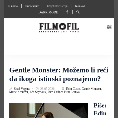
O nama
Impressum
Uvjeti korištenja
Kontakt
DARK MODE
Gentle Monster: Možemo li reći
da ikoga istinski poznajemo?
Sead Vegara
28.05.2026.
Edin Čusto,
Gentle Monster,
Marie Kreutzer,
Léa Seydoux,
79th Cannes Film Festival
Piše:
Edin