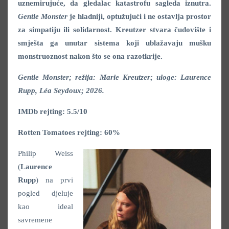
uznemirujuće, da gledalac katastrofu sagleda iznutra.
Gentle Monster
je hladniji, optužujući i ne ostavlja prostor
za simpatiju ili solidarnost. Kreutzer stvara čudovište i
smješta ga unutar sistema koji ublažavaju mušku
monstruoznost nakon što se ona razotkrije.
Gentle Monster; režija: Marie Kreutzer; uloge: Laurence
Rupp, Léa Seydoux; 2026.
IMDb rejting: 5.5/10
Rotten Tomatoes rejting: 60%
Philip Weiss
(
Laurence
Rupp
) na prvi
pogled djeluje
kao ideal
savremene