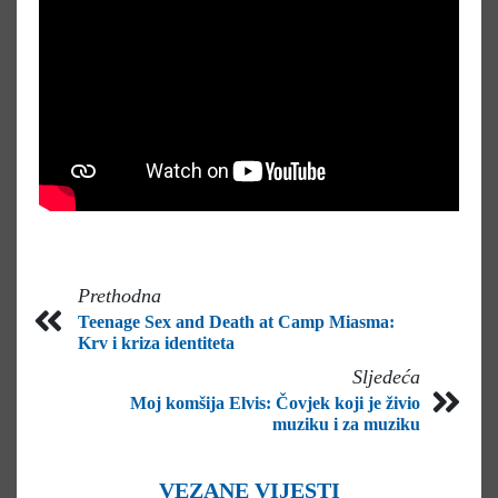
Prethodna
Teenage Sex and Death at Camp Miasma:
Krv i kriza identiteta
Sljedeća
Moj komšija Elvis: Čovjek koji je živio
muziku i za muziku
VEZANE VIJESTI