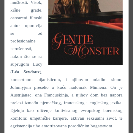
muškosti. Visok,
kršne građe,
ostvareni filmski
autor oporavlja
se od
profesionalne
istrošenosti,
nakon što se sa
suprugom Lucy
(
Léa Seydoux
),
koncertnom pijanisticom, i njihovim mladim sinom
Johnnyjem preselio u kuću nadomak Minhena. On je
Austrijanac, ona Francuskinja, a njihov dom bez napora
prelazi između njemačkog, francuskog i engleskog jezika.
Djeluju kao oličenje kultivisanog evropskog boemskog
komfora: umjetničke karijere, aktivan seksualni život, te
egzistencija tiho amortizovana porodičnim bogatstvom.