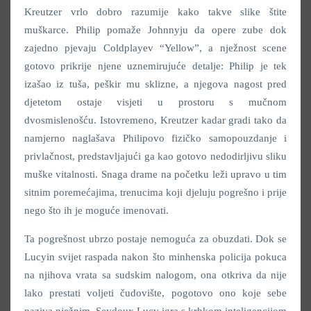
Kreutzer vrlo dobro razumije kako takve slike štite
muškarce. Philip pomaže Johnnyju da opere zube dok
zajedno pjevaju Coldplayev “Yellow”, a nježnost scene
gotovo prikrije njene uznemirujuće detalje: Philip je tek
izašao iz tuša, peškir mu sklizne, a njegova nagost pred
djetetom ostaje visjeti u prostoru s mučnom
dvosmislenošću. Istovremeno, Kreutzer kadar gradi tako da
namjerno naglašava Philipovo fizičko samopouzdanje i
privlačnost, predstavljajući ga kao gotovo nedodirljivu sliku
muške vitalnosti. Snaga drame na početku leži upravo u tim
sitnim poremećajima, trenucima koji djeluju pogrešno i prije
nego što ih je moguće imenovati.
Ta pogrešnost ubrzo postaje nemoguća za obuzdati. Dok se
Lucyin svijet raspada nakon što minhenska policija pokuca
na njihova vrata sa sudskim nalogom, ona otkriva da nije
lako prestati voljeti čudovište, pogotovo ono koje sebe
naziva nježnim. Seydoux Lucy igra s krhkom inteligencijom