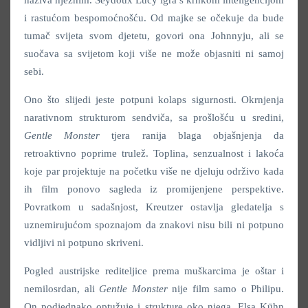
i rastućom bespomoćnošću. Od majke se očekuje da bude
tumač svijeta svom djetetu, govori ona Johnnyju, ali se
suočava sa svijetom koji više ne može objasniti ni samoj
sebi.
Ono što slijedi jeste potpuni kolaps sigurnosti. Okrnjenja
narativnom strukturom sendviča, sa prošlošću u sredini,
Gentle Monster
tjera ranija blaga objašnjenja da
retroaktivno poprime trulež. Toplina, senzualnost i lakoća
koje par projektuje na početku više ne djeluju održivo kada
ih film ponovo sagleda iz promijenjene perspektive.
Povratkom u sadašnjost, Kreutzer ostavlja gledatelja s
uznemirujućom spoznajom da znakovi nisu bili ni potpuno
vidljivi ni potpuno skriveni.
Pogled austrijske rediteljice prema muškarcima je oštar i
nemilosrdan, ali
Gentle Monster
nije film samo o Philipu.
On podjednako optužuje i strukture oko njega. Elsa Kühn