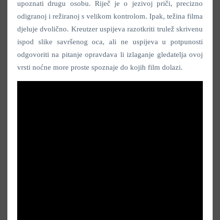
upoznati drugu osobu. Riječ je o jezivoj priči, precizno
odigranoj i režiranoj s velikom kontrolom. Ipak, težina filma
djeluje dvolično. Kreutzer uspijeva razotkriti trulež skrivenu
ispod slike savršenog oca, ali ne uspijeva u potpunosti
odgovoriti na pitanje opravdava li izlaganje gledatelja ovoj
vrsti noćne more proste spoznaje do kojih film dolazi.