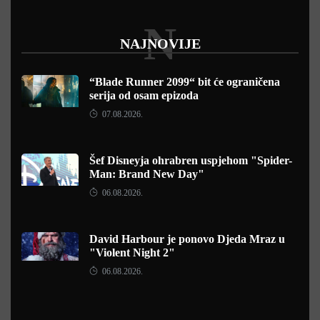
N
NAJNOVIJE
“Blade Runner 2099“ bit će ograničena
serija od osam epizoda
07.08.2026.
Šef Disneyja ohrabren uspjehom "Spider-
Man: Brand New Day"
06.08.2026.
David Harbour je ponovo Djeda Mraz u
"Violent Night 2"
06.08.2026.