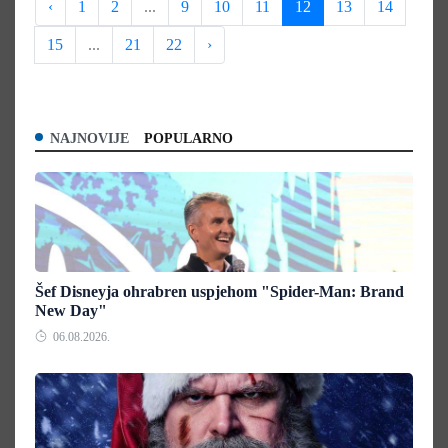
‹
1
2
...
9
10
11
12
13
14
15
...
21
22
›
NAJNOVIJE
POPULARNO
Šef Disneyja ohrabren uspjehom "Spider-Man: Brand
New Day"
06.08.2026.