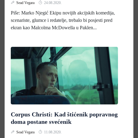
Sead Vegara
24.08.2020.
Piše: Marko Njegić Ekipu novijih akcijskih komedija,
scenariste, glumce i redatelje, trebalo bi posjesti pred
ekran kao Malcolma McDowella u Paklen...
Corpus Christi: Kad štićenik popravnog
doma postane svećenik
Sead Vegara
11.08.2020.