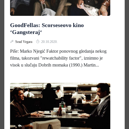
GoodFellas: Scorseseovo kino
‘Gangsteraj‘
Sead Vegara
20.10.2020.
Piše: Marko Njegić Faktor ponovnog gledanja nekog
filma, takozvani "rewatchability factor", iznimno je
visok u slučaju Dobrih momaka (1990.) Martin...