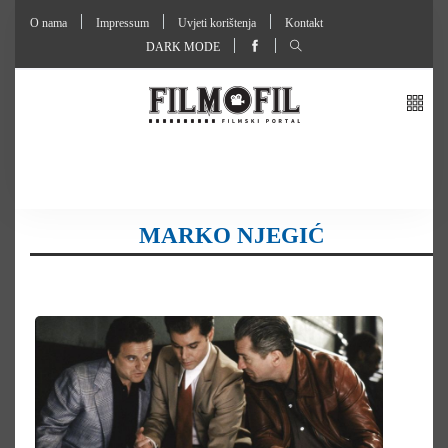
O nama
Impressum
Uvjeti korištenja
Kontakt
DARK MODE
MARKO NJEGIĆ