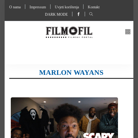
O nama
Impressum
Uvjeti korištenja
Kontakt
DARK MODE
MARLON WAYANS