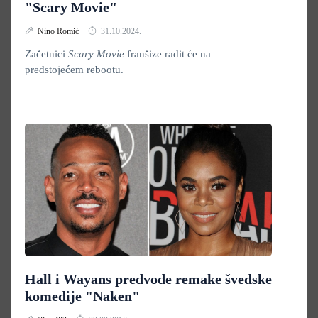
"Scary Movie"
Nino Romić
31.10.2024.
Začetnici
Scary Movie
franšize radit će na
predstojećem rebootu.
Hall i Wayans predvode remake švedske
komedije "Naken"