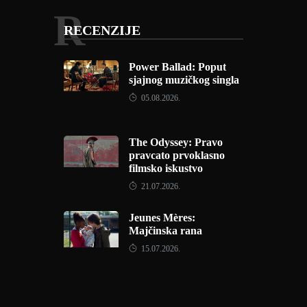
R
RECENZIJE
Power Ballad: Poput
sjajnog muzičkog singla
05.08.2026.
The Odyssey: Pravo
pravcato prvoklasno
filmsko iskustvo
21.07.2026.
Jeunes Mères:
Majčinska rana
15.07.2026.