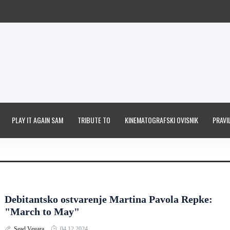
PLAY IT AGAIN SAM
TRIBUTE TO
KINEMATOGRAFSKI OVISNIK
PRAVIL
Debitantsko ostvarenje Martina Pavola Repke:
"March to May"
Sead Vegara
04.12.2024.