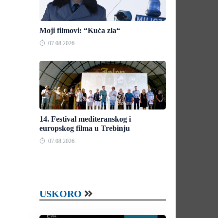
Moji filmovi: “Kuća zla“
07.08.2026.
14. Festival mediteranskog i
europskog filma u Trebinju
07.08.2026.
USKORO