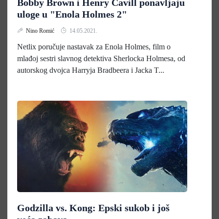
Bobby Brown i Henry Cavill ponavljaju
uloge u "Enola Holmes 2"
Nino Romić
14.05.2021.
Netlix poručuje nastavak za Enola Holmes, film o
mlađoj sestri slavnog detektiva Sherlocka Holmesa, od
autorskog dvojca Harryja Bradbeera i Jacka T...
Godzilla vs. Kong: Epski sukob i još