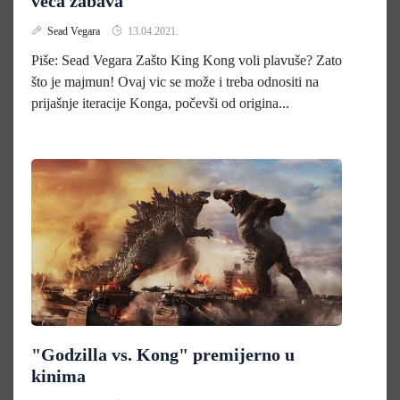
veća zabava
Sead Vegara
13.04.2021.
Piše: Sead Vegara Zašto King Kong voli plavuše? Zato
što je majmun! Ovaj vic se može i treba odnositi na
prijašnje iteracije Konga, počevši od origina...
"Godzilla vs. Kong" premijerno u
kinima