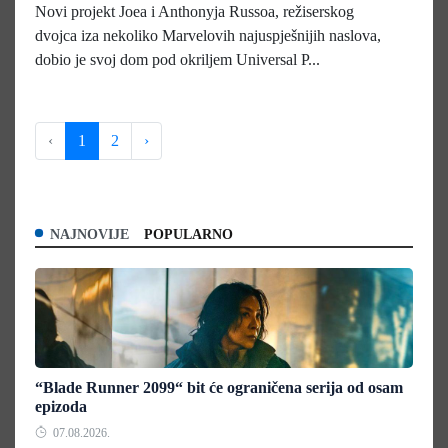
Novi projekt Joea i Anthonyja Russoa, režiserskog
dvojca iza nekoliko Marvelovih najuspješnijih naslova,
dobio je svoj dom pod okriljem Universal P...
‹
1
2
›
NAJNOVIJE
POPULARNO
“Blade Runner 2099“ bit će ograničena serija od osam
epizoda
07.08.2026.