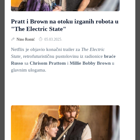
Pratt i Brown na otoku izganih robota u
"The Electric State"
Nino Romić
05.03.2025.
Netflix je objavio konačni trailer za
The Electric
State,
retrofuturističnu pustolovinu iz radionice
braće
Russo
sa
Chrisom Prattom
i
Millie Bobby Brown
u
glavnim ulogama.