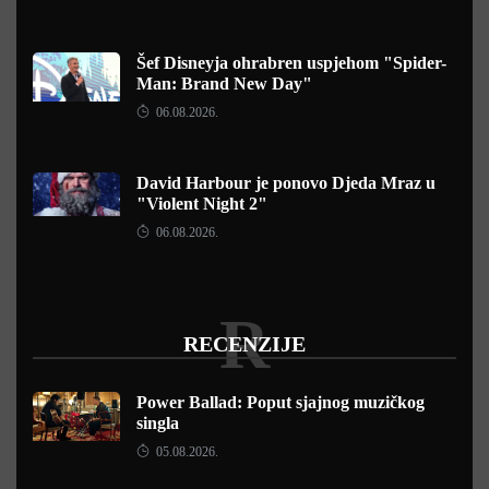
Šef Disneyja ohrabren uspjehom "Spider-
Man: Brand New Day"
06.08.2026.
David Harbour je ponovo Djeda Mraz u
"Violent Night 2"
06.08.2026.
R
RECENZIJE
Power Ballad: Poput sjajnog muzičkog
singla
05.08.2026.