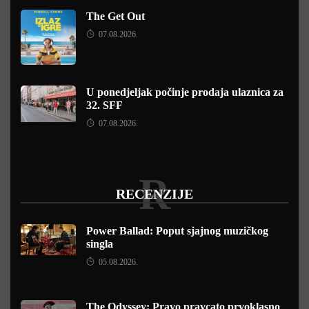
The Get Out
07.08.2026.
U ponedjeljak počinje prodaja ulaznica za
32. SFF
07.08.2026.
R
RECENZIJE
Power Ballad: Poput sjajnog muzičkog
singla
05.08.2026.
The Odyssey: Pravo pravcato prvoklasno