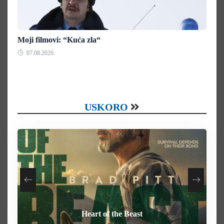
Moji filmovi: “Kuća zla“
07.08.2026.
USKORO
Your Mother Your Mother Your Mother
How To Rob A Bank
Heart of the Beast
Behemoth