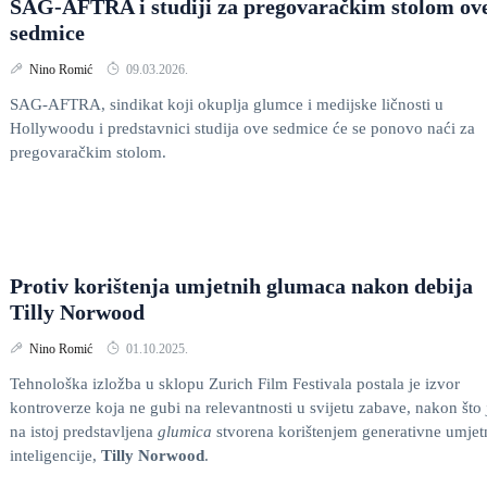
SAG-AFTRA i studiji za pregovaračkim stolom ov
sedmice
Nino Romić
09.03.2026.
SAG-AFTRA, sindikat koji okuplja glumce i medijske ličnosti u
Hollywoodu i predstavnici studija ove sedmice će se ponovo naći za
pregovaračkim stolom.
Protiv korištenja umjetnih glumaca nakon debija
Tilly Norwood
Nino Romić
01.10.2025.
Tehnološka izložba u sklopu Zurich Film Festivala postala je izvor
kontroverze koja ne gubi na relevantnosti u svijetu zabave, nakon što 
na istoj predstavljena
glumica
stvorena korištenjem generativne umjet
inteligencije,
Tilly Norwood
.