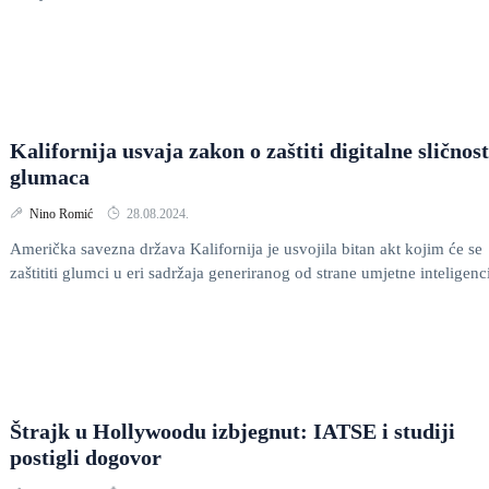
Kalifornija usvaja zakon o zaštiti digitalne sličnost
glumaca
Nino Romić
28.08.2024.
Američka savezna država Kalifornija je usvojila bitan akt kojim će se
zaštititi glumci u eri sadržaja generiranog od strane umjetne inteligenci
Štrajk u Hollywoodu izbjegnut: IATSE i studiji
postigli dogovor