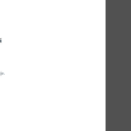
i
je.