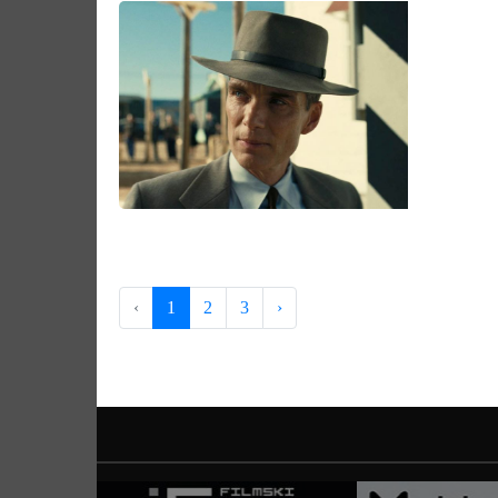
‹
1
2
3
›