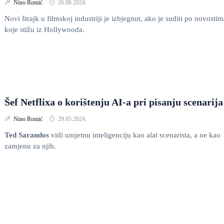
Nino Romić
26.06.2024.
Novi štrajk u filmskoj industriji je izbjegnut, ako je suditi po novostim
koje stižu iz Hollywooda.
Šef Netflixa o korištenju AI-a pri pisanju scenarija
Nino Romić
29.05.2024.
Ted Sarandos
vidi umjetnu inteligenciju kao alat scenarista, a ne kao
zamjenu za njih.