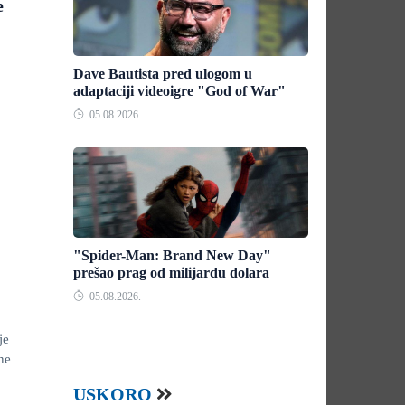
e
Dave Bautista pred ulogom u
adaptaciji videoigre "God of War"
05.08.2026.
"Spider-Man: Brand New Day"
prešao prag od milijardu dolara
05.08.2026.
je
ne
USKORO