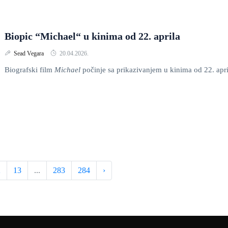
Biopic “Michael“ u kinima od 22. aprila
Sead Vegara
20.04.2026.
Biografski film
Michael
počinje sa prikazivanjem u kinima od 22. apri
2
13
...
283
284
›