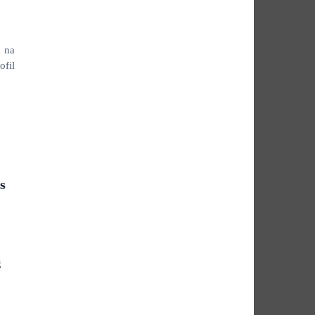
o na
ofil
s
g