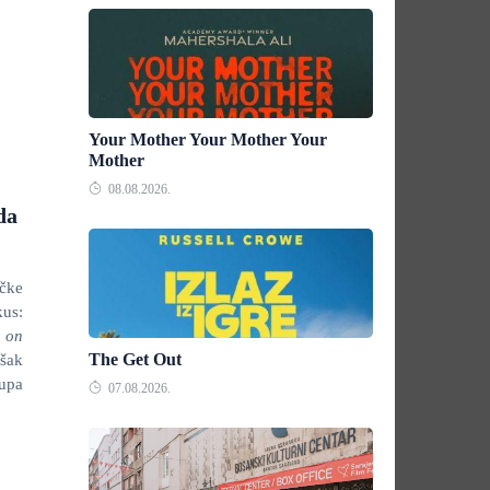
Your Mother Your Mother Your
Mother
08.08.2026.
da
čke
kus:
 on
The Get Out
šak
tupa
07.08.2026.