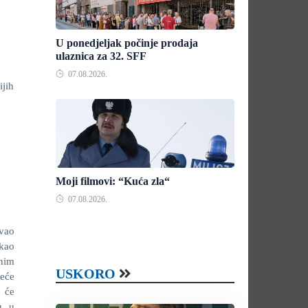
U ponedjeljak počinje prodaja
ulaznica za 32. SFF
07.08.2026.
ijih
Moji filmovi: “Kuća zla“
07.08.2026.
vao
 kao
rnim
USKORO
neće
k će
ju u