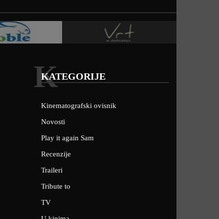
K
KATEGORIJE
Kinematografski ovisnik
Novosti
Play it again Sam
Recenzije
Traileri
Tribute to
TV
U kinima