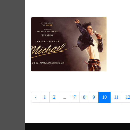
‹
1
2
...
7
8
9
10
11
1