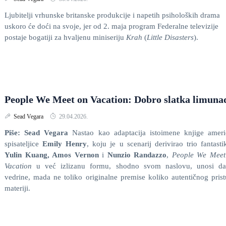
Ljubitelji vrhunske britanske produkcije i napetih psiholoških drama
uskoro će doći na svoje, jer od 2. maja program Federalne televizije
postaje bogatiji za hvaljenu miniseriju
Krah
(
Little Disasters
).
People We Meet on Vacation: Dobro slatka limuna
Sead Vegara
29.04.2026.
Piše: Sead Vegara
Nastao kao adaptacija istoimene knjige ameri
spisateljice
Emily Henry
, koju je u scenarij derivirao trio fantasti
Yulin Kuang, Amos Vernon
i
Nunzio Randazzo
,
People We Meet
Vacation
u već izlizanu formu, shodno svom naslovu, unosi da
vedrine, mada ne toliko originalne premise koliko autentičnog pris
materiji.