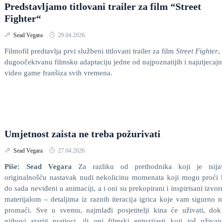
Predstavljamo titlovani trailer za film “Street
Fighter“
Sead Vegara
29.04.2026.
Filmofil predtavlja prvi službeni titlovani trailer za film
Street Fighter
,
dugoočekivanu filmsku adaptaciju jedne od najpoznatijih i najutjecajn
video game franšiza svih vremena.
Umjetnost zaista ne treba požurivati
Sead Vegara
27.04.2026.
Piše: Sead Vegara
Za razliku od prethodnika koji je isija
originalnošću nastavak nudi nekolicinu momenata koji mogu proći
do sada neviđeni u animaciji, a i oni su prekopirani i inspirisani izvo
materijalom – detaljima iz raznih iteracija igrica koje vam sigurno 
promaći. Sve u svemu, najmlađi posjetitelji kina će uživati, do
njihovi stariji pratioci, ili oni filmski entuzijasti koji još uživa