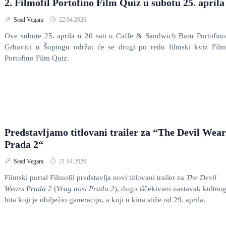
2. Filmofil Portofino Film Quiz u subotu 25. aprila
Sead Vegara
22.04.2026.
Ove subote 25. aprila u 20 sati u Caffe & Sandwich Baru Portofin
Grbavici u Šopingu održat će se drugi po redu filmski kviz Film
Portofino Film Quiz.
Predstavljamo titlovani trailer za “The Devil Wear
Prada 2“
Sead Vegara
21.04.2026.
Filmski portal Filmofil predstavlja novi titlovani trailer za
The Devil
Wears Prada 2
(
Vrag nosi Pradu 2
), dugo iščekivani nastavak kultno
hita koji je obilježio generaciju, a koji u kina stiže od 29. aprila.