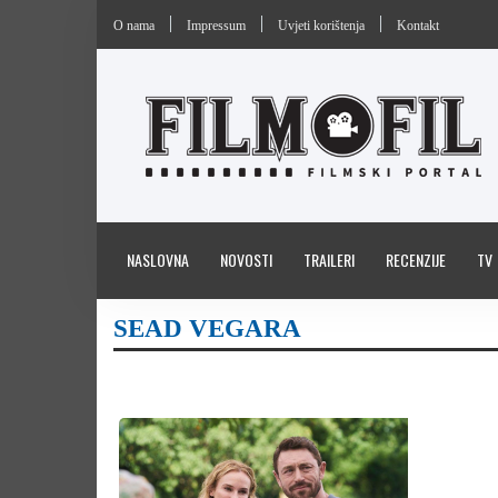
O nama
Impressum
Uvjeti korištenja
Kontakt
NASLOVNA
NOVOSTI
TRAILERI
RECENZIJE
TV
SEAD VEGARA