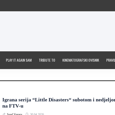
PLAY IT AGAIN SAM
TRIBUTE TO
KINEMATOGRAFSKI OVISNIK
PRAVIL
Igrana serija “Little Disasters“ subotom i nedjelj
na FTV-u
Sead Vegara
30.04.2026.