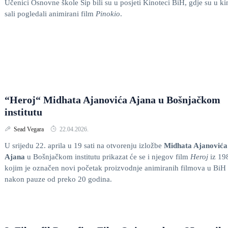
Učenici Osnovne škole Šip bili su u posjeti Kinoteci BiH, gdje su u ki
sali pogledali animirani film
Pinokio
.
“Heroj“ Midhata Ajanovića Ajana u Bošnjačkom
institutu
Sead Vegara
22.04.2026.
U srijedu 22. aprila u 19 sati na otvorenju izložbe
Midhata Ajanovića
Ajana
u Bošnjačkom institutu prikazat će se i njegov film
Heroj
iz 19
kojim je označen novi početak proizvodnje animiranih filmova u BiH
nakon pauze od preko 20 godina.