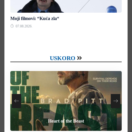
Moji filmovi: “Kuća zla“
07.08.2026.
USKORO
Your Mother Your Mother Your Mother
How To Rob A Bank
Heart of the Beast
Behemoth