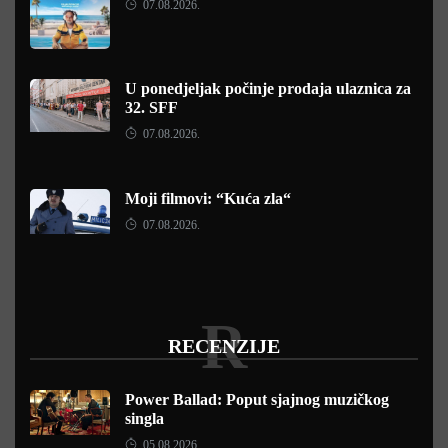
07.08.2026.
U ponedjeljak počinje prodaja ulaznica za
32. SFF
07.08.2026.
Moji filmovi: “Kuća zla“
07.08.2026.
R
RECENZIJE
Power Ballad: Poput sjajnog muzičkog
singla
05.08.2026.