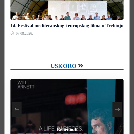
14. Festival mediteranskog i europskog filma u Trebinju
07.08.2026.
USKORO
How To Rob A Bank
Heart of the Beast
By Any Means
Behemoth