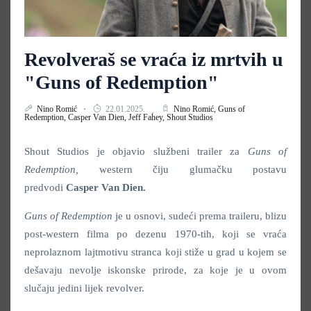
Revolveraš se vraća iz mrtvih u
"Guns of Redemption"
Nino Romić
22.01.2025.
Nino Romić,
Guns of
Redemption,
Casper Van Dien,
Jeff Fahey,
Shout Studios
Shout Studios je objavio službeni trailer za
Guns of
Redemption,
western čiju glumačku postavu
predvodi
Casper Van Dien.
Guns of Redemption
je u osnovi, sudeći prema traileru, blizu
post-western filma po dezenu 1970-tih, koji se vraća
neprolaznom lajtmotivu stranca koji stiže u grad u kojem se
dešavaju nevolje iskonske prirode, za koje je u ovom
slučaju jedini lijek revolver.