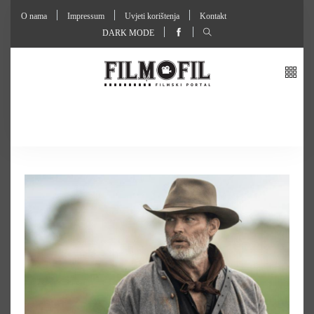
O nama
Impressum
Uvjeti korištenja
Kontakt
DARK MODE