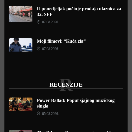
U ponedjeljak počinje prodaja ulaznica za
32. SFF
07.08.2026.
Moji filmovi: “Kuća zla“
07.08.2026.
R
RECENZIJE
Power Ballad: Poput sjajnog muzičkog
singla
05.08.2026.