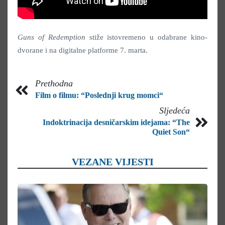
Guns of Redemption
stiže istovremeno u odabrane kino-
dvorane i na digitalne platforme 7. marta.
Prethodna
Film o filmu: “Poslednji krug momci“
Sljedeća
Indoktrinacija desničarskim idejama: “The
Quiet Son“
VEZANE VIJESTI