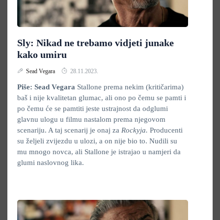
Sly: Nikad ne trebamo vidjeti junake
kako umiru
Sead Vegara
28.11.2023.
Piše: Sead Vegara
Stallone prema nekim (kritičarima)
baš i nije kvalitetan glumac, ali ono po čemu se pamti i
po čemu će se pamtiti jeste ustrajnost da odglumi
glavnu ulogu u filmu nastalom prema njegovom
scenariju. A taj scenarij je onaj za
Rockyja.
Producenti
su željeli zvijezdu u ulozi, a on nije bio to. Nudili su
mu mnogo novca, ali Stallone je istrajao u namjeri da
glumi naslovnog lika.