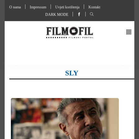
O nama
Impressum
Uvjeti korištenja
Kontakt
DARK MODE
SLY