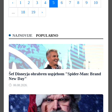
‹
1
2
3
4
5
6
7
8
9
10
...
18
19
›
NAJNOVIJE
POPULARNO
Šef Disneyja ohrabren uspjehom "Spider-Man: Brand
New Day"
06.08.2026.