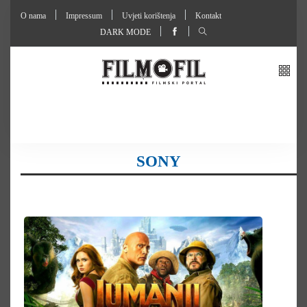
O nama
Impressum
Uvjeti korištenja
Kontakt
DARK MODE
SONY