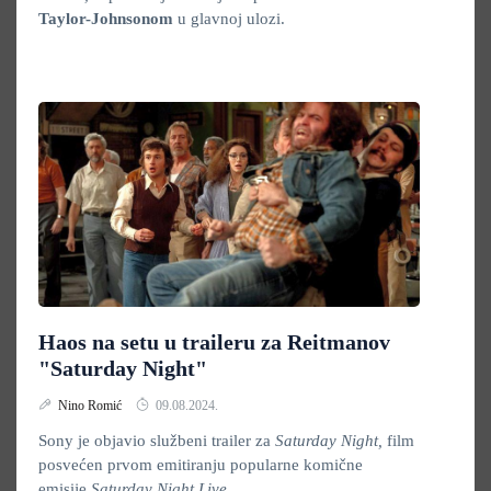
Taylor-Johnsonom
u glavnoj ulozi.
Haos na setu u traileru za Reitmanov
"Saturday Night"
Nino Romić
09.08.2024.
Sony je objavio službeni trailer za
Saturday Night,
film
posvećen prvom emitiranju popularne komične
emisije
Saturday Night Live.