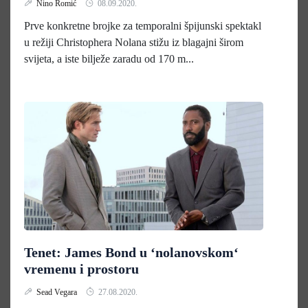
Nino Romić
08.09.2020.
Prve konkretne brojke za temporalni špijunski spektakl
u režiji Christophera Nolana stižu iz blagajni širom
svijeta, a iste bilježe zaradu od 170 m...
Tenet: James Bond u ‘nolanovskom‘
vremenu i prostoru
Sead Vegara
27.08.2020.