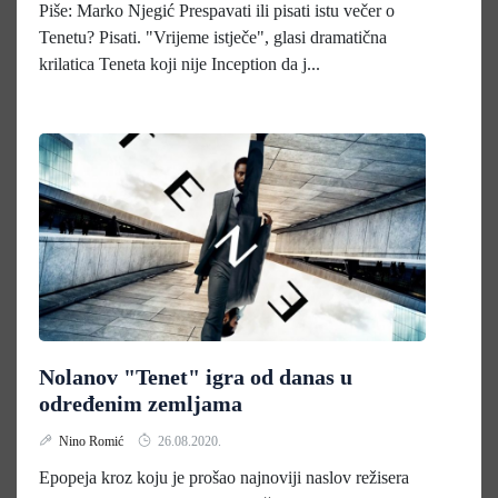
Piše: Marko Njegić Prespavati ili pisati istu večer o
Tenetu? Pisati. "Vrijeme istječe", glasi dramatična
krilatica Teneta koji nije Inception da j...
Nolanov "Tenet" igra od danas u
određenim zemljama
Nino Romić
26.08.2020.
Epopeja kroz koju je prošao najnoviji naslov režisera