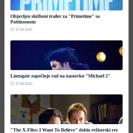
Objavljen službeni trailer za "Primetime" sa
Pattinsonom
07.08.2026.
Lionsgate započinje rad na nastavku "Michael 2"
07.08.2026.
"The X-Files: I Want To Believe" dobio režiserski rez