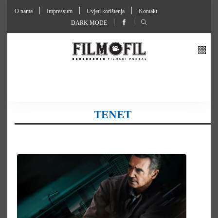
O nama
Impressum
Uvjeti korištenja
Kontakt
DARK MODE
TENET