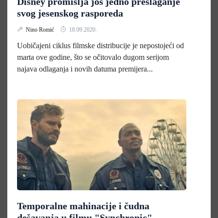
Disney promišlja još jedno preslaganje
svog jesenskog rasporeda
Nino Romić
18.09.2020.
Uobičajeni ciklus filmske distribucije je nepostojeći od
marta ove godine, što se očitovalo dugom serijom
najava odlaganja i novih datuma premijera...
Temporalne mahinacije i čudna
dešavanja u filmu "Synchronic"