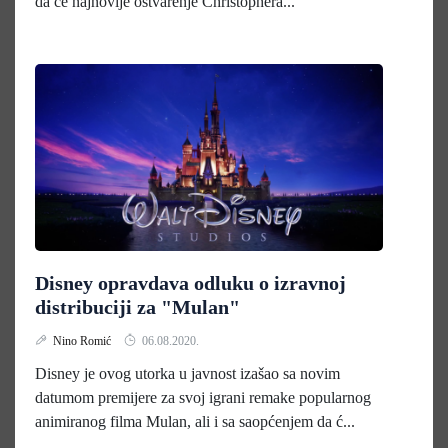
da će najnovije ostvarenje Christophera...
Disney opravdava odluku o izravnoj
distribuciji za "Mulan"
Nino Romić
06.08.2020.
Disney je ovog utorka u javnost izašao sa novim
datumom premijere za svoj igrani remake popularnog
animiranog filma Mulan, ali i sa saopćenjem da ć...