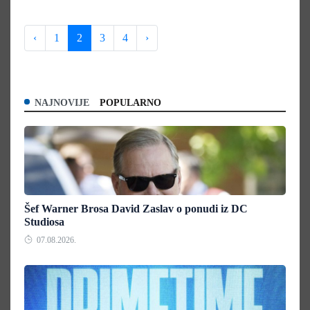
‹
1
2
3
4
›
NAJNOVIJE
POPULARNO
Šef Warner Brosa David Zaslav o ponudi iz DC
Studiosa
07.08.2026.