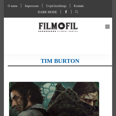
O nama
Impressum
Uvjeti korištenja
Kontakt
DARK MODE
TIM BURTON