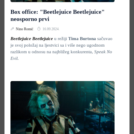
Box office: "Beetlejuice Beetlejuice"
neosporno prvi
Nino Romić
16.09.2024.
Beetlejuice Beetlejuice
u režiji
Tima Burtona
sačuvao
je svoj položaj na ljestvici sa i više nego ugodnom
razlikom u odnosu na najbližeg konkurenta,
Speak No
Evil.