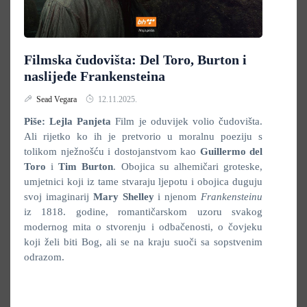
Filmska čudovišta: Del Toro, Burton i
naslijeđe Frankensteina
Sead Vegara
12.11.2025.
Piše: Lejla Panjeta
Film je oduvijek volio čudovišta.
Ali rijetko ko ih je pretvorio u moralnu poeziju s
tolikom nježnošću i dostojanstvom kao
Guillermo del
Toro
i
Tim Burton
. Obojica su alhemičari groteske,
umjetnici koji iz tame stvaraju ljepotu i obojica duguju
svoj imaginarij
Mary Shelley
i njenom
Frankensteinu
iz 1818. godine, romantičarskom uzoru svakog
modernog mita o stvorenju i odbačenosti, o čovjeku
koji želi biti Bog, ali se na kraju suoči sa sopstvenim
odrazom.