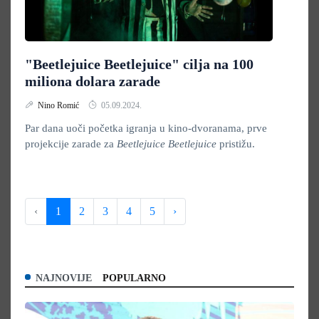
"Beetlejuice Beetlejuice" cilja na 100
miliona dolara zarade
Nino Romić
05.09.2024.
Par dana uoči početka igranja u kino-dvoranama, prve
projekcije zarade za
Beetlejuice Beetlejuice
pristižu.
‹
1
2
3
4
5
›
NAJNOVIJE
POPULARNO