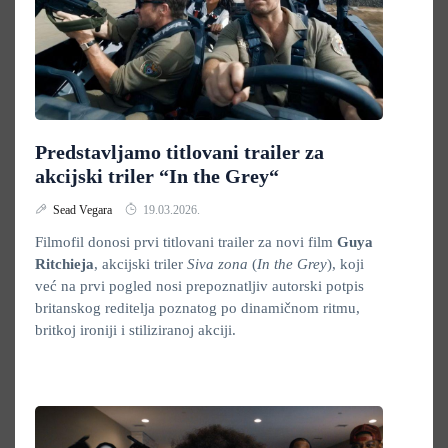
Predstavljamo titlovani trailer za
akcijski triler “In the Grey“
Sead Vegara
19.03.2026.
Filmofil donosi prvi titlovani trailer za novi film
Guya
Ritchieja
, akcijski triler
Siva zona
(
In the Grey
), koji
već na prvi pogled nosi prepoznatljiv autorski potpis
britanskog reditelja poznatog po dinamičnom ritmu,
britkoj ironiji i stiliziranoj akciji.