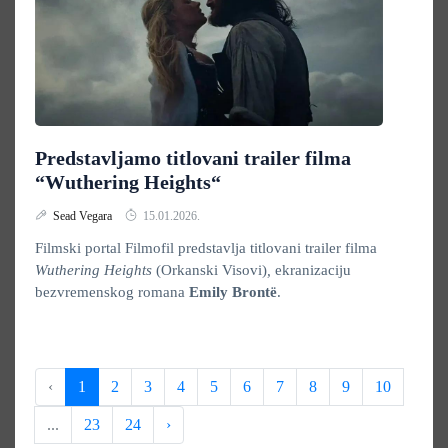
Predstavljamo titlovani trailer filma
“Wuthering Heights“
Sead Vegara
15.01.2026.
Filmski portal Filmofil predstavlja titlovani trailer filma
Wuthering Heights
(Orkanski Visovi)
,
ekranizaciju
bezvremenskog romana
Emily Brontë
.
‹
1
2
3
4
5
6
7
8
9
10
...
23
24
›