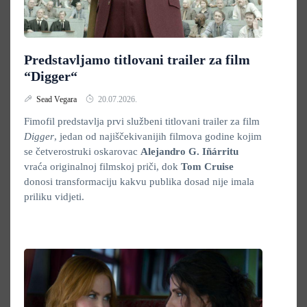
Predstavljamo titlovani trailer za film
“Digger“
Sead Vegara
20.07.2026.
Fimofil predstavlja prvi službeni titlovani trailer za film
Digger
, jedan od najiščekivanijih filmova godine kojim
se četverostruki oskarovac
Alejandro G. Iñárritu
vraća originalnoj filmskoj priči, dok
Tom Cruise
donosi transformaciju kakvu publika dosad nije imala
priliku vidjeti.