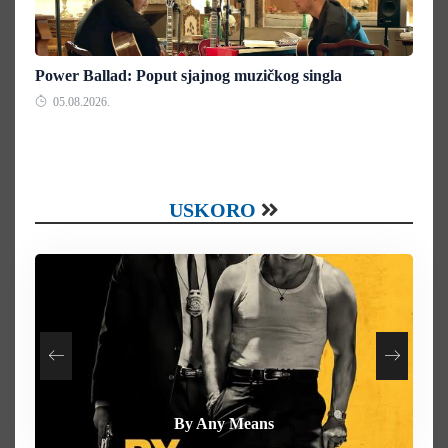
Power Ballad: Poput sjajnog muzičkog singla
05.08.2026.
USKORO
How To Rob A Bank
Heart of the Beast
By Any Means
Behemoth