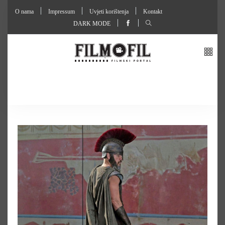
O nama
Impressum
Uvjeti korištenja
Kontakt
DARK MODE