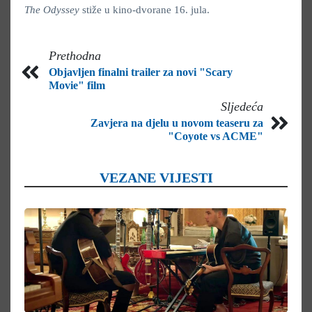
The Odyssey
stiže u kino-dvorane 16. jula.
Prethodna
Objavljen finalni trailer za novi "Scary
Movie" film
Sljedeća
Zavjera na djelu u novom teaseru za
"Coyote vs ACME"
VEZANE VIJESTI