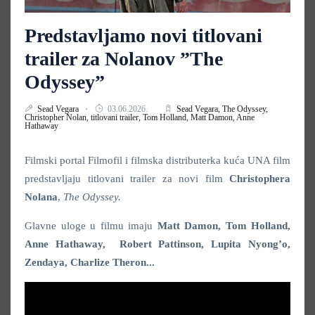
Predstavljamo novi titlovani
trailer za Nolanov ”The
Odyssey”
Sead Vegara
03.06.2026.
Sead Vegara,
The Odyssey,
Christopher Nolan,
titlovani trailer,
Tom Holland,
Matt Damon,
Anne
Hathaway
Filmski portal Filmofil i filmska distributerka kuća UNA film
predstavljaju titlovani trailer za novi film
Christophera
Nolana
,
The Odyssey.
Glavne uloge u filmu imaju
Matt Damon, Tom Holland,
Anne Hathaway, Robert Pattinson, Lupita Nyong’o,
Zendaya, Charlize Theron...