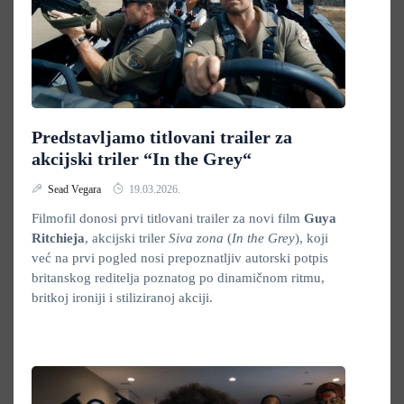
Predstavljamo titlovani trailer za
akcijski triler “In the Grey“
Sead Vegara
19.03.2026.
Filmofil donosi prvi titlovani trailer za novi film
Guya
Ritchieja
, akcijski triler
Siva zona
(
In the Grey
), koji
već na prvi pogled nosi prepoznatljiv autorski potpis
britanskog reditelja poznatog po dinamičnom ritmu,
britkoj ironiji i stiliziranoj akciji.