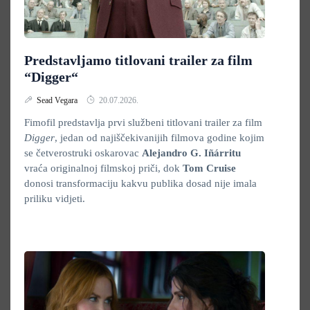
Predstavljamo titlovani trailer za film
“Digger“
Sead Vegara
20.07.2026.
Fimofil predstavlja prvi službeni titlovani trailer za film
Digger
, jedan od najiščekivanijih filmova godine kojim
se četverostruki oskarovac
Alejandro G. Iñárritu
vraća originalnoj filmskoj priči, dok
Tom Cruise
donosi transformaciju kakvu publika dosad nije imala
priliku vidjeti.