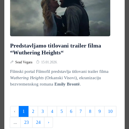
Predstavljamo titlovani trailer filma
“Wuthering Heights“
Sead Vegara
15.01.2026.
Filmski portal Filmofil predstavlja titlovani trailer filma
Wuthering Heights
(Orkanski Visovi)
,
ekranizaciju
bezvremenskog romana
Emily Brontë
.
‹
1
2
3
4
5
6
7
8
9
10
...
23
24
›