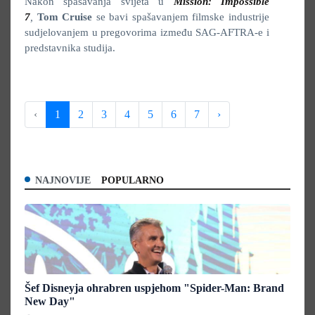
Nakon spašavanja svijeta u
Mission: Impossible
7
,
Tom Cruise
se bavi spašavanjem filmske industrije
sudjelovanjem u pregovorima između SAG-AFTRA-e i
predstavnika studija.
‹
1
2
3
4
5
6
7
›
NAJNOVIJE
POPULARNO
Šef Disneyja ohrabren uspjehom "Spider-Man: Brand
New Day"