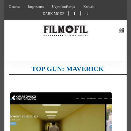
O nama
Impressum
Uvjeti korištenja
Kontakt
DARK MODE
TOP GUN: MAVERICK