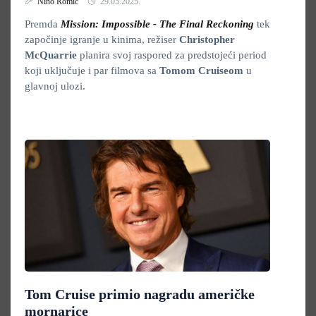
Nino Romić
29.05.2025.
Premda
Mission: Impossible - The Final Reckoning
tek
započinje igranje u kinima, režiser
Christopher
McQuarrie
planira svoj raspored za predstojeći period
koji uključuje i par filmova sa
Tomom Cruiseom
u
glavnoj ulozi.
Tom Cruise primio nagradu američke
mornarice