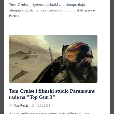
Tom Cruise
priprema spektakl za primopredaju
olimpijskog plamena po završetku Olimpijskih igara u
Parizu.
Tom Cruise i filmski studio Paramount
rade na "Top Gun 3"
Nino Romić
15.01.2024.
Ako je suditi prema novostima koje stižu iz svijeta