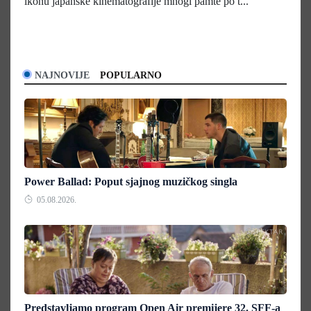
ikonu japanske kinematografije mnogi pamte po t...
NAJNOVIJE
POPULARNO
Power Ballad: Poput sjajnog muzičkog singla
05.08.2026.
Predstavljamo program Open Air premijere 32. SFF-a