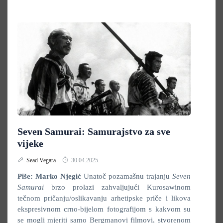
Seven Samurai: Samurajstvo za sve
vijeke
Sead Vegara
30.04.2025.
Piše: Marko Njegić
Unatoč pozamašnu trajanju
Seven
Samurai
brzo prolazi zahvaljujući Kurosawinom
tečnom pričanju/oslikavanju arhetipske priče i likova
ekspresivnom crno-bijelom fotografijom s kakvom su
se mogli mjeriti samo Bergmanovi filmovi, stvorenom