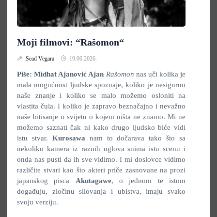
Moji filmovi: “Rašomon“
Sead Vegara
19.06.2026.
Piše: Midhat Ajanović
A
jan
Rašomon
nas uči kolika je
mala mogućnost ljudske spoznaje, koliko je nesigurno
naše znanje i koliko se malo možemo osloniti na
vlastita čula. I koliko je zapravo beznačajno i nevažno
naše bitisanje u svijetu o kojem ništa ne znamo. Mi ne
možemo saznati čak ni kako drugo ljudsko biće vidi
istu stvar.
Kurosawa
nam to dočarava tako što sa
nekoliko kamera iz raznih uglova snima istu scenu i
onda nas pusti da ih sve vidimo. I mi doslovce vidimo
različite stvari kao što akteri priče zasnovane na prozi
japanskog pisca
Akutagawe
, o jednom te istom
događuju, zločinu silovanja i ubistva, imaju svako
svoju verziju.