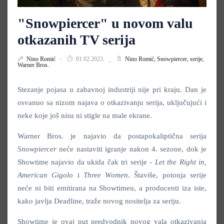
"Snowpiercer" u novom valu
otkazanih TV serija
Nino Romić
01.02.2023.
Nino Romić,
Snowpiercer,
serije,
Warner Bros.
Stezanje pojasa u zabavnoj industriji nije pri kraju. Dan je
osvanuo sa nizom najava o otkazivanju serija, uključujući i
neke koje još nisu ni stigle na male ekrane.
Warner Bros. je najavio da postapokaliptična serija
Snowpiercer
neće nastaviti igranje nakon 4. sezone, dok je
Showtime najavio da ukida čak tri serije -
Let the Right in,
American Gigolo
i
Three Women.
Štaviše, potonja serije
neće ni biti emitirana na Showtimeu, a producenti iza iste,
kako javlja Deadline, traže novog nositelja za seriju.
Showtime je ovaj put predvodnik novog vala otkazivanja