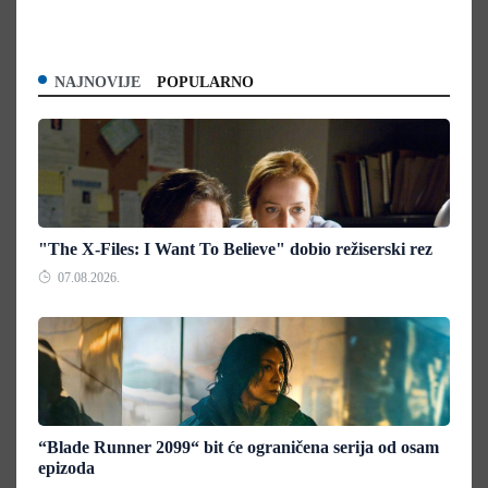
NAJNOVIJE
POPULARNO
"The X-Files: I Want To Believe" dobio režiserski rez
07.08.2026.
“Blade Runner 2099“ bit će ograničena serija od osam
epizoda