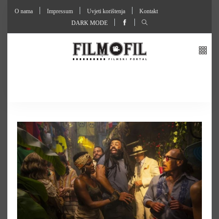
O nama
Impressum
Uvjeti korištenja
Kontakt
DARK MODE