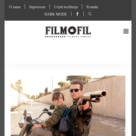
O nama
Impressum
Uvjeti korištenja
Kontakt
DARK MODE