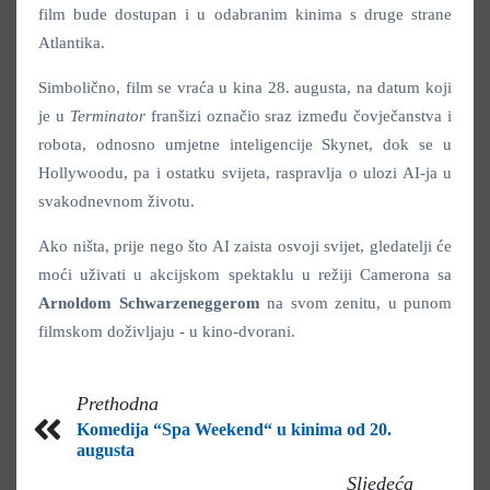
film bude dostupan i u odabranim kinima s druge strane
Atlantika.
Simbolično, film se vraća u kina 28. augusta, na datum koji
je u
Terminator
franšizi označio sraz između čovječanstva i
robota, odnosno umjetne inteligencije Skynet, dok se u
Hollywoodu, pa i ostatku svijeta, raspravlja o ulozi AI-ja u
svakodnevnom životu.
Ako ništa, prije nego što AI zaista osvoji svijet, gledatelji će
moći uživati u akcijskom spektaklu u režiji Camerona sa
Arnoldom Schwarzeneggerom
na svom zenitu, u punom
filmskom doživljaju - u kino-dvorani.
Prethodna
Komedija “Spa Weekend“ u kinima od 20.
augusta
Sljedeća