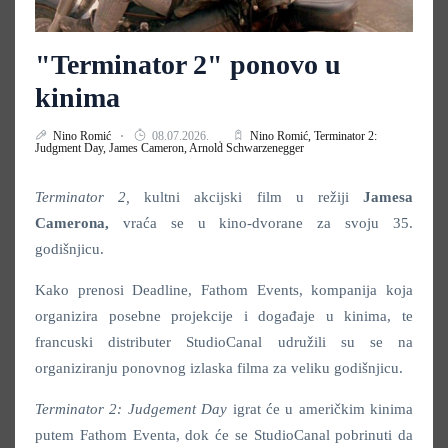
"Terminator 2" ponovo u
kinima
Nino Romić
08.07.2026.
Nino Romić,
Terminator 2:
Judgment Day,
James Cameron,
Arnold Schwarzenegger
Terminator 2,
kultni akcijski film u režiji
Jamesa
Camerona,
vraća se u kino-dvorane za svoju 35.
godišnjicu.
Kako prenosi Deadline, Fathom Events, kompanija koja
organizira posebne projekcije i događaje u kinima, te
francuski distributer StudioCanal udružili su se na
organiziranju ponovnog izlaska filma za veliku godišnjicu.
Terminator 2: Judgement Day
igrat će u američkim kinima
putem Fathom Eventa, dok će se StudioCanal pobrinuti da