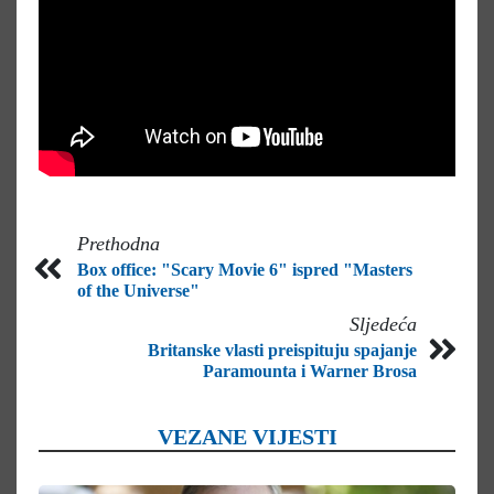
Prethodna
Box office: "Scary Movie 6" ispred "Masters
of the Universe"
Sljedeća
Britanske vlasti preispituju spajanje
Paramounta i Warner Brosa
VEZANE VIJESTI