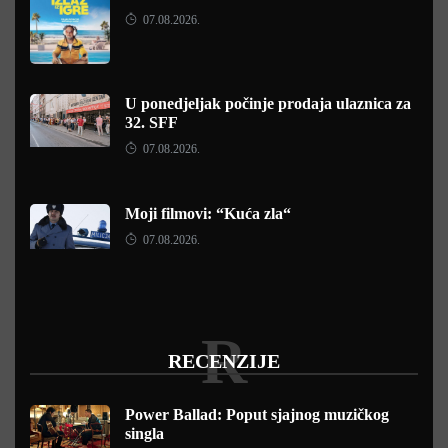
07.08.2026.
U ponedjeljak počinje prodaja ulaznica za
32. SFF
07.08.2026.
Moji filmovi: “Kuća zla“
07.08.2026.
R
RECENZIJE
Power Ballad: Poput sjajnog muzičkog
singla