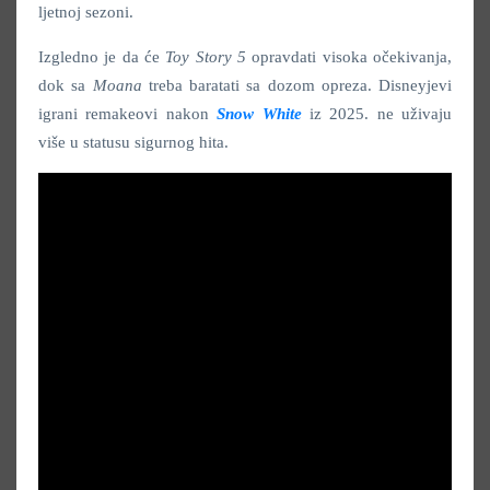
ljetnoj sezoni.
Izgledno je da će
Toy Story 5
opravdati visoka očekivanja,
dok sa
Moana
treba baratati sa dozom opreza. Disneyjevi
igrani remakeovi nakon
Snow White
iz 2025. ne uživaju
više u statusu sigurnog hita.