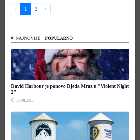
‹
1
2
›
NAJNOVIJE
POPULARNO
David Harbour je ponovo Djeda Mraz u "Violent Night
2"
06.08.2026.