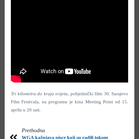
Tri kilometra do kraja svijeta
, pobjednički film 30. Sarajevo
Film Festivala, na programu je kina Meeting Point od 15.
aprila u 20 sati.
Prethodna
WGA kažnjava pisce koji su radili tokom