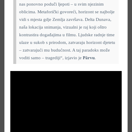
nas ponovno poduči ljepoti – u svim njezinim
oblicima. Metaforički govoreći, horizont se najbolje
vidi s mjesta gdje Zemlja završava. Delta Dunava,
naša lokacija snimanja, vizualni je raj koji oštro
kontrastira događajima u filmu. Ljudske radnje time
ulaze u sukob s prirodom, zatvaraju horizont djetetu
– zatvarajući mu budućnost. A taj paradoks može
voditi samo – tragediji“, izjavio je
Pârvu
.