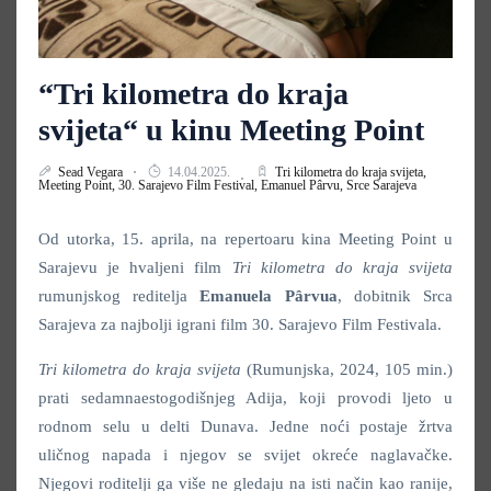
“Tri kilometra do kraja
svijeta“ u kinu Meeting Point
Sead Vegara
14.04.2025.
Tri kilometra do kraja svijeta,
Meeting Point,
30. Sarajevo Film Festival,
Emanuel Pârvu,
Srce Sarajeva
Od utorka, 15. aprila, na repertoaru kina Meeting Point u
Sarajevu je hvaljeni film
Tri kilometra do kraja svijeta
rumunjskog reditelja
Emanuela Pârvua
, dobitnik Srca
Sarajeva za najbolji igrani film 30. Sarajevo Film Festivala.
Tri kilometra do kraja svijeta
(Rumunjska, 2024, 105 min.)
prati sedamnaestogodišnjeg Adija, koji provodi ljeto u
rodnom selu u delti Dunava. Jedne noći postaje žrtva
uličnog napada i njegov se svijet okreće naglavačke.
Njegovi roditelji ga više ne gledaju na isti način kao ranije,