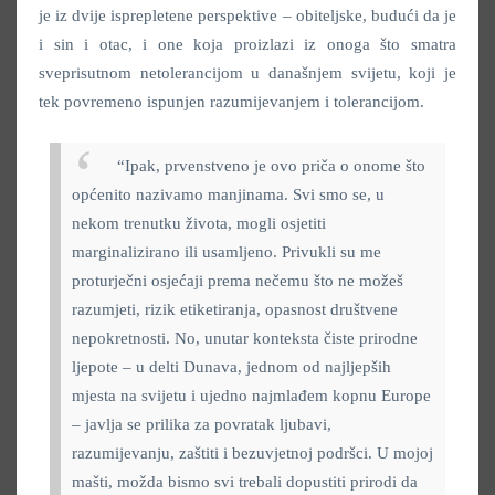
je iz dvije isprepletene perspektive – obiteljske, budući da je
i sin i otac, i one koja proizlazi iz onoga što smatra
sveprisutnom netolerancijom u današnjem svijetu, koji je
tek povremeno ispunjen razumijevanjem i tolerancijom.
“Ipak, prvenstveno je ovo priča o onome što
općenito nazivamo manjinama. Svi smo se, u
nekom trenutku života, mogli osjetiti
marginalizirano ili usamljeno. Privukli su me
proturječni osjećaji prema nečemu što ne možeš
razumjeti, rizik etiketiranja, opasnost društvene
nepokretnosti. No, unutar konteksta čiste prirodne
ljepote – u delti Dunava, jednom od najljepših
mjesta na svijetu i ujedno najmlađem kopnu Europe
– javlja se prilika za povratak ljubavi,
razumijevanju, zaštiti i bezuvjetnoj podršci. U mojoj
mašti, možda bismo svi trebali dopustiti prirodi da