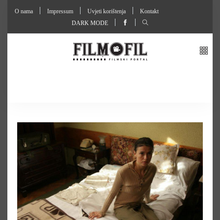
O nama
Impressum
Uvjeti korištenja
Kontakt
DARK MODE