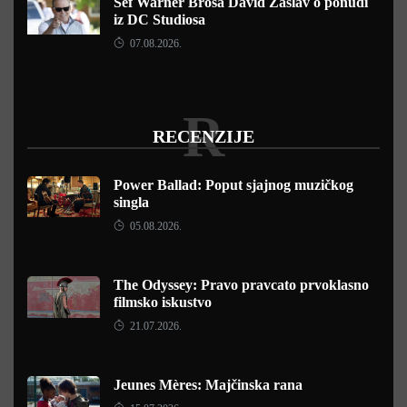
Šef Warner Brosa David Zaslav o ponudi
iz DC Studiosa
07.08.2026.
R
RECENZIJE
Power Ballad: Poput sjajnog muzičkog
singla
05.08.2026.
The Odyssey: Pravo pravcato prvoklasno
filmsko iskustvo
21.07.2026.
Jeunes Mères: Majčinska rana