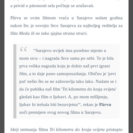
a privid o pitomosti sela počinje se urušavati.
Pârvu se ovim filmom vraća u Sarajevo sedam godina
nakon što je osvojio Srce Sarajeva za najboljeg reditelja za
film
Meda ili ne tako sjajna strana stvari
.
“Sarajevo uvijek ima posebno mjesto u
mom srcu – i nagrada Srce sama po sebi. To je bila
prva velika nagrada koju je dobio naš prvi igrani
film, a to daje puno samopouzdanja. Obično je 'prvi
put' nešto što se ne zaboravlja tako lako. Nadam se i
da će publika naš film 'Tri kilometra do kraja svijeta'
gledati kao film o ljubavi. A, po mom mišljenju,
ljubav bi trebala biti bezuvjetna'“, rekao je
Pârvu
uoči premijere svog novog filma u Sarajevu.
Ideji snimanja filma
Tri kilometra do kraja svijeta
pristupio