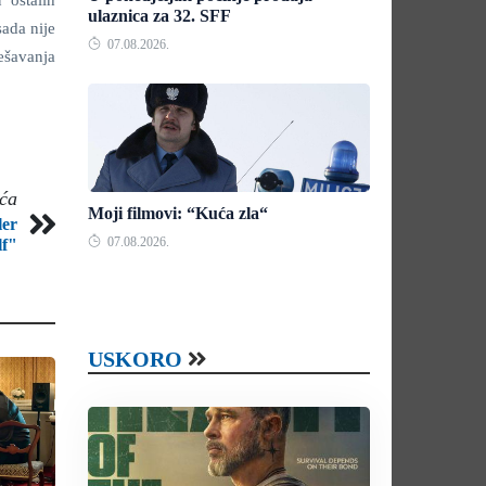
 ostalih
ulaznica za 32. SFF
sada nije
07.08.2026.
dešavanja
eća
Moji filmovi: “Kuća zla“
ler
07.08.2026.
f"
USKORO