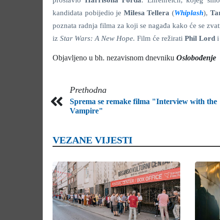
proslavio
Harrisona Forda
. Ehrenreich, kojeg sm
kandidata pobijedio je
Milesa Tellera
(
Whiplash
),
Tar
poznata radnja filma za koji se nagađa kako će se zva
iz
Star Wars: A New Hope.
Film će režirati
Phil Lord
Objavljeno u bh. nezavisnom dnevniku
Oslobođenje
Prethodna
Sprema se remake filma "Interview with the
Vampire"
VEZANE VIJESTI