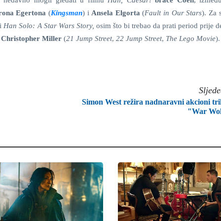
o nedavno mogli gledati u filmu
Hail, Caesar!
braće Coen
, između
ona Egertona
(
Kingsman
) i
Ansela Elgorta
(
Fault in Our Stars
). Za 
ti
Han Solo: A Star Wars Story,
osim što bi trebao da prati period prije 
i
Christopher Miller
(
21 Jump Street
,
22 Jump Street
,
The Lego Movie
).
Sljed
Simon West režira nadnaravni akcioni tri
"War Wol