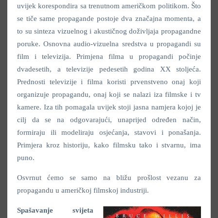
uvijek korespondira sa trenutnom američkom politikom. Što
se tiče same propagande postoje dva značajna momenta, a
to su sinteza vizuelnog i akustičnog doživljaja propagandne
poruke. Osnovna audio-vizuelna sredstva u propagandi su
film i televizija. Primjena filma u propagandi počinje
dvadesetih, a televizije pedesetih godina XX stoljeća.
Prednosti televizije i filma koristi prvenstveno onaj koji
organizuje propagandu, onaj koji se nalazi iza filmske i tv
kamere. Iza tih pomagala uvijek stoji jasna namjera kojoj je
cilj da se na odgovarajući, unaprijed određen način,
formiraju ili modeliraju osjećanja, stavovi i ponašanja.
Primjera kroz historiju, kako filmsku tako i stvarnu, ima
puno.
Osvrnut ćemo se samo na bližu prošlost vezanu za
propagandu u američkoj filmskoj industriji.
Spašavanje svijeta