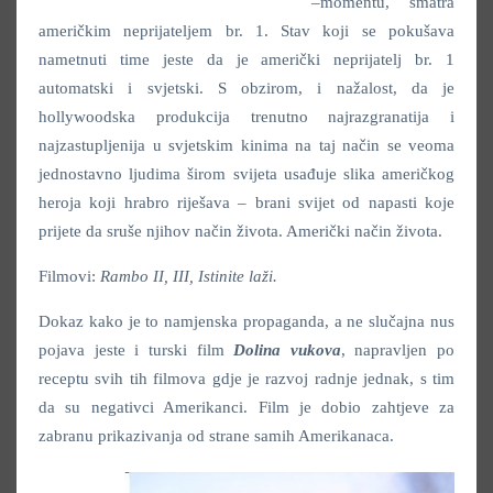
–momentu, smatra
američkim neprijateljem br. 1. Stav koji se pokušava
nametnuti time jeste da je američki neprijatelj br. 1
automatski i svjetski. S obzirom, i nažalost, da je
hollywoodska produkcija trenutno najrazgranatija i
najzastupljenija u svjetskim kinima na taj način se veoma
jednostavno ljudima širom svijeta usađuje slika američkog
heroja koji hrabro riješava – brani svijet od napasti koje
prijete da sruše njihov način života. Američki način života.
Filmovi:
Rambo II, III, Istinite laži.
Dokaz kako je to namjenska propaganda, a ne slučajna nus
pojava jeste i turski film
Dolina vukova
, napravljen po
receptu svih tih filmova gdje je razvoj radnje jednak, s tim
da su negativci Amerikanci. Film je dobio zahtjeve za
zabranu prikazivanja od strane samih Amerikanaca.