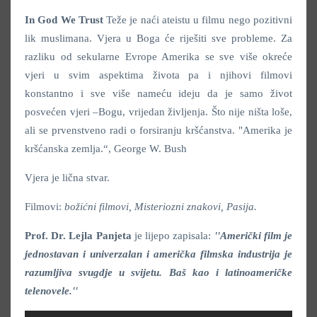
In God We Trust
Teže je naći ateistu u filmu nego pozitivni
lik muslimana. Vjera u Boga će riješiti sve probleme. Za
razliku od sekularne Evrope Amerika se sve više okreće
vjeri u svim aspektima života pa i njihovi filmovi
konstantno i sve više nameću ideju da je samo život
posvećen vjeri –Bogu, vrijedan življenja. Što nije ništa loše,
ali se prvenstveno radi o forsiranju kršćanstva. "Amerika je
kršćanska zemlja.“, George W. Bush
Vjera je lična stvar.
Filmovi:
božićni filmovi, Misteriozni znakovi, Pasija.
Prof. Dr. Lejla Panjeta
je lijepo zapisala:
''Američki film je
jednostavan i univerzalan i američka filmska industrija je
razumljiva svugdje u svijetu. Baš kao i latinoameričke
telenovele.''