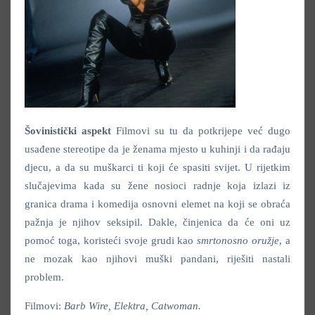
Šovinistički aspekt
Filmovi su tu da potkrijepe već dugo
usađene stereotipe da je ženama mjesto u kuhinji i da rađaju
djecu, a da su muškarci ti koji će spasiti svijet. U rijetkim
slučajevima kada su žene nosioci radnje koja izlazi iz
granica drama i komedija osnovni elemet na koji se obraća
pažnja je njihov seksipil. Dakle, činjenica da će oni uz
pomoć toga, koristeći svoje grudi kao
smrtonosno oružje
, a
ne mozak kao njihovi muški pandani, riješiti nastali
problem.
Filmovi:
Barb Wire, Elektra, Catwoman.