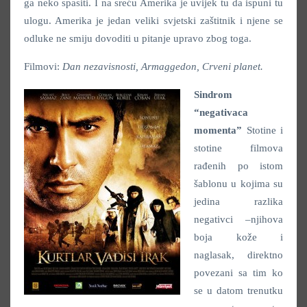
ga neko spasiti. I na sreću Amerika je uvijek tu da ispuni tu
ulogu. Amerika je jedan veliki svjetski zaštitnik i njene se
odluke ne smiju dovoditi u pitanje upravo zbog toga.
Filmovi:
Dan nezavisnosti, Armaggedon, Crveni planet.
Sindrom
“negativaca
momenta”
Stotine i
stotine filmova
rađenih po istom
šablonu u kojima su
jedina razlika
negativci –njihova
boja kože i
naglasak, direktno
povezani sa tim ko
se u datom trenutku