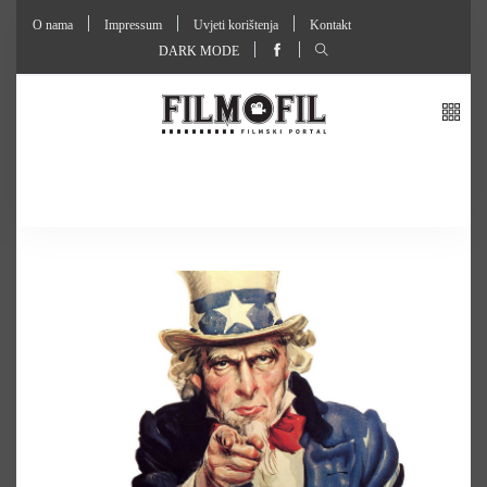
O nama
Impressum
Uvjeti korištenja
Kontakt
DARK MODE