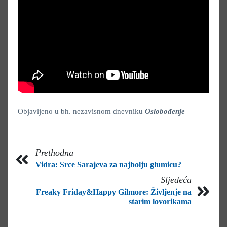
Objavljeno u bh. nezavisnom dnevniku
Oslobođenje
Prethodna
Vidra: Srce Sarajeva za najbolju glumicu?
Sljedeća
Freaky Friday&Happy Gilmore: Življenje na
starim lovorikama