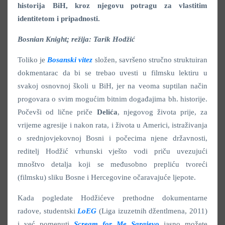
historija BiH, kroz njegovu potragu za vlastitim
identitetom i pripadnosti.
Bosnian Knight; režija: Tarik Hodžić
Toliko je
Bosanski vitez
složen, savršeno stručno struktuiran
dokmentarac da bi se trebao uvesti u filmsku lektiru u
svakoj osnovnoj školi u BiH, jer na veoma suptilan način
progovara o svim mogućim bitnim događajima bh. historije.
Počevši od lične priče
Delića
, njegovog života prije, za
vrijeme agresije i nakon rata, i života u Americi, istraživanja
o srednjovjekovnoj Bosni i počecima njene državnosti,
reditelj Hodžić vrhunski vješto vodi priču uvezujući
mnoštvo detalja koji se međusobno prepliću tvoreći
(filmsku) sliku Bosne i Hercegovine očaravajuće ljepote.
Kada pogledate Hodžićeve prethodne dokumentarne
radove, studentski
LoEG
(Liga izuzetnih džentlmena, 2011)
i već pomenuti
Scream for Me Sarajevo
jasno možete