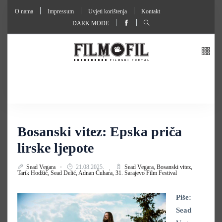
O nama
Impressum
Uvjeti korištenja
Kontakt
DARK MODE
Bosanski vitez: Epska priča
lirske ljepote
Sead Vegara
21.08.2025.
Sead Vegara,
Bosanski vitez,
Tarik Hodžić,
Sead Delić,
Adnan Ćuhara,
31. Sarajevo Film Festival
Piše:
Sead