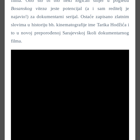
filma. Ono što bi bio neki logičan smjer u pogledu
Bosanskog viteza
jeste potencijal (a i sam reditelj je
najavio!) za dokumentarni serijal. Ostaće zapisano zlatnim
slovima u historiju bh. kinematografije ime Tarika Hodžića i
to u novoj preporođenoj Sarajevskoj školi dokumentarnog
filma.