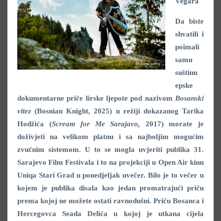
Vegara
Da biste
shvatili i
poimali
samu
suštinu
epske
dokumentarne priče lirske ljepote pod nazivom
Bosanski
vitez
(Bosnian Knight, 2025) u režiji dokazanog Tarika
Hodžića (
Scream for Me Sarajavo,
2017) morate je
doživjeti na velikom platnu i sa najboljim mogućim
zvučnim sistemom. U to se mogla uvjeriti publika 31.
Sarajevo Film Festivala i to na projekciji u Open Air kinu
Uniqa Stari Grad u ponedjeljak uvečer. Bilo je to večer u
kojem je publika disala kao jedan promatrajući priču
prema kojoj ne možete ostati ravnodušni. Priču Bosanca i
Hercegovca Seada Delića u kojoj je utkana cijela