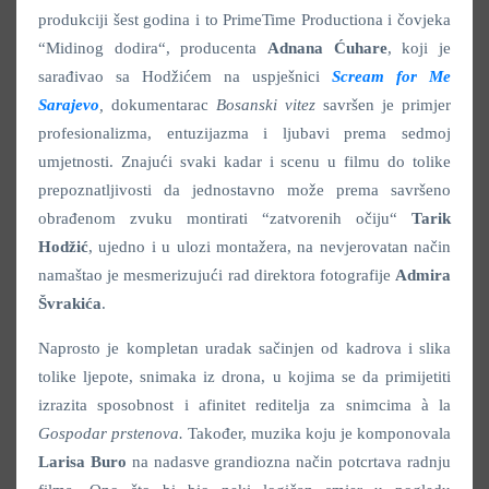
produkciji šest godina i to PrimeTime Productiona i čovjeka
“Midinog dodira“, producenta
Adnana Ćuhare
, koji je
sarađivao sa Hodžićem na uspješnici
Scream for Me
Sarajevo
,
dokumentarac
Bosanski vitez
savršen je primjer
profesionalizma, entuzijazma i ljubavi prema sedmoj
umjetnosti. Znajući svaki kadar i scenu u filmu do tolike
prepoznatljivosti da jednostavno može prema savršeno
obrađenom zvuku montirati “zatvorenih očiju“
Tarik
Hodžić
, ujedno i u ulozi montažera, na nevjerovatan način
namaštao je mesmerizujući rad direktora fotografije
Admira
Švrakića
.
Naprosto je kompletan uradak sačinjen od kadrova i slika
tolike ljepote, snimaka iz drona, u kojima se da primijetiti
izrazita sposobnost i afinitet reditelja za snimcima à la
Gospodar prstenova.
Također, muzika koju je komponovala
Larisa Buro
na nadasve grandiozna način potcrtava radnju