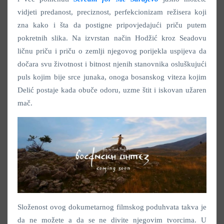
vidjeti predanost, preciznost, perfekcionizam režisera koji
zna kako i šta da postigne pripovjedajući priču putem
pokretnih slika. Na izvrstan način Hodžić kroz Seadovu
ličnu priču i priču o zemlji njegovog porijekla uspijeva da
dočara svu životnost i bitnost njenih stanovnika osluškujući
puls kojim bije srce junaka, onoga bosanskog viteza kojim
Delić postaje kada obuče odoru, uzme štit i iskovan užaren
mač.
Složenost ovog dokumetarnog filmskog poduhvata takva je
da ne možete a da se ne divite njegovim tvorcima. U