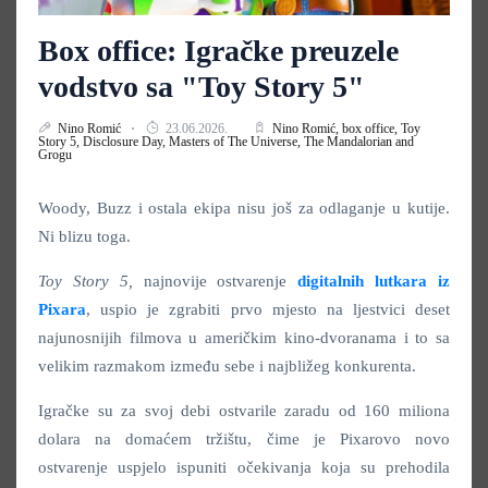
Box office: Igračke preuzele
vodstvo sa "Toy Story 5"
Nino Romić
23.06.2026.
Nino Romić,
box office,
Toy
Story 5,
Disclosure Day,
Masters of The Universe,
The Mandalorian and
Grogu
Woody, Buzz i ostala ekipa nisu još za odlaganje u kutije.
Ni blizu toga.
Toy Story 5,
najnovije ostvarenje
digitalnih lutkara iz
Pixara
, uspio je zgrabiti prvo mjesto na ljestvici deset
najunosnijih filmova u američkim kino-dvoranama i to sa
velikim razmakom između sebe i najbližeg konkurenta.
Igračke su za svoj debi ostvarile zaradu od 160 miliona
dolara na domaćem tržištu, čime je Pixarovo novo
ostvarenje uspjelo ispuniti očekivanja koja su prehodila