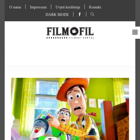
O nama
Impressum
Uvjeti korištenja
Kontakt
DARK MODE