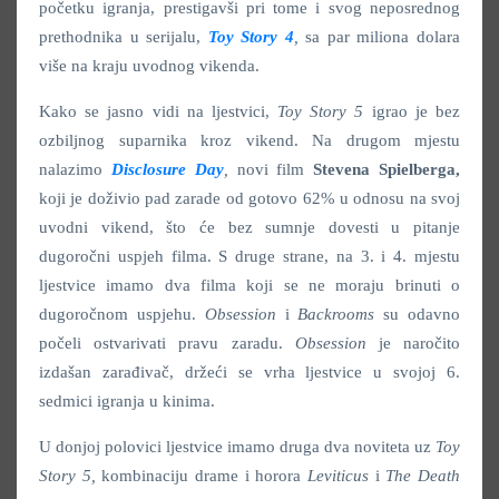
početku igranja, prestigavši pri tome i svog neposrednog
prethodnika u serijalu,
Toy Story 4
,
sa par miliona dolara
više na kraju uvodnog vikenda.
Kako se jasno vidi na ljestvici,
Toy Story 5
igrao je bez
ozbiljnog suparnika kroz vikend. Na drugom mjestu
nalazimo
Disclosure Day
,
novi film
Stevena Spielberga,
koji je doživio pad zarade od gotovo 62% u odnosu na svoj
uvodni vikend, što će bez sumnje dovesti u pitanje
dugoročni uspjeh filma. S druge strane, na 3. i 4. mjestu
ljestvice imamo dva filma koji se ne moraju brinuti o
dugoročnom uspjehu.
Obsession
i
Backrooms
su odavno
počeli ostvarivati pravu zaradu.
Obsession
je naročito
izdašan zarađivač, držeći se vrha ljestvice u svojoj 6.
sedmici igranja u kinima.
U donjoj polovici ljestvice imamo druga dva noviteta uz
Toy
Story 5,
kombinaciju drame i horora
Leviticus
i
The Death