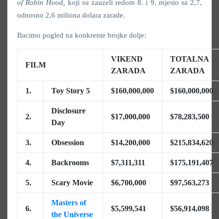
of Robin Hood,
koji su zauzeli redom 8. i 9. mjesto sa 2,7,
odnosno 2,6 miliona dolara zarade.
Bacimo pogled na konkrente brojke dolje:
VIKEND
TOTALNA
FILM
ZARADA
ZARADA
1.
Toy Story 5
$160,000,000
$160,000,000
Disclosure
2.
$17,000,000
$78,283,500
Day
3.
Obsession
$14,200,000
$215,834,620
4.
Backrooms
$7,311,311
$175,191,407
5.
Scary Movie
$6,700,000
$97,563,273
Masters of
6.
$5,599,541
$56,914,098
the Universe