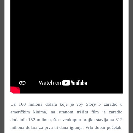
Uz 160 miliona dolara koje je
Toy Story 5
zaradio u
američkim kinima, na stranom tržištu film je zaradio
dodatnih 152 miliona, što sveukupnu brojku stavlja na 312
miliona dolara za prva tri dana igranja. Vrlo dobar početak,