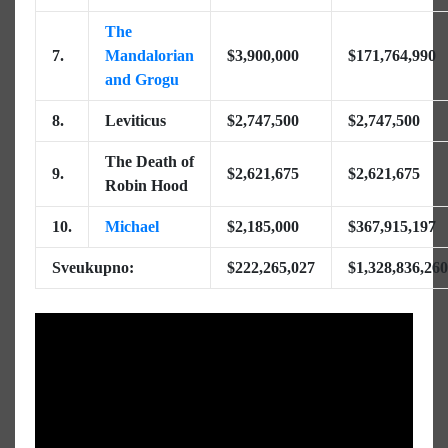
The
7.
Mandalorian
$3,900,000
$171,764,990
and Grogu
8.
Leviticus
$2,747,500
$2,747,500
The Death of
9.
$2,621,675
$2,621,675
Robin Hood
10.
Michael
$2,185,000
$367,915,197
Sveukupno:
$222,265,027
$1,328,836,260