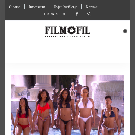
O nama
Impressum
Uvjeti korištenja
Kontakt
DARK MODE