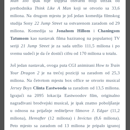
Man
Too
ipak nije uspjela ostvariti bolji utržak od
prethodnika
Think Like A Man
koji se otvorio sa 33,6
miliona. Na drugom mjestu je još jedan komedija filmskog
studija Sony
22 Jump Street
sa ostvarenom zaradom od 29
miliona. Komedija sa
Jonahom Hillom
i
Chaningom
Tatumom
kao nastavak filma baziranog na popularnoj TV
seriji
21 Jump Street
je za sada utržio 111,5 miliona i po
svemu sudeći je da će dostići cifru od 170 miliona u totalu.
Još jedan nastavak, ovoga puta CGI animirani
How to Train
Your Dragon 2
je na trećoj poziciji sa zaradom od 25,3
miliona. Na četvrtom mjestu box office se otvorio musical
Jersey Boys
Clinta Eastwooda
sa zaradom od 13,5 miliona.
Igrajući na 2095 lokacija Eastwoodov film, originalno
nagrađivani brodvejski musical, je ipak znatno poboljšanje
u odnosu na prijašnje rediteljeve filmove
J. Edgar
(11,2
miliona),
Hereafter
(12 miliona) i
Invictus
(8,6 miliona).
Peto mjesto sa zaradom od 13 miliona je pripalo igranoj