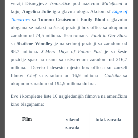
verziji Disneyjeve
Trnoružice
pod nazivom
Maleficent
u
kojoj
Angelina Jolie
igra glavnu ulogu. Akcioni sf
Edge of
Tomorrow
sa
Tomom Cruiseom
i
Emily Blunt
u glavnim
ulogama se nalazi na šestoj poziciji box office sa ukupnom
zaradom od 74,5 miliona. Teen romansa
Fault in Our Stars
sa
Shailene Woodley
je na sedmoj poziciji sa zaradom od
98,7 miliona.
X-Men: Days of Future Past
je sa šeste
pozicije spao na osmu sa ostvarenom zaradom od 216,7
miliona. Deveto i desesto mjesto box officea su zauzeli
filmovi
Chef
sa zaradom od 16,9 miliona i
Godzilla
sa
ukupnom zaradom od 194,9 miliona dolara.
Evo i kompletne liste 10 najgledanijih filmova na američkim
kino blagajnama:
Film
vikend
total. zarada
zarada