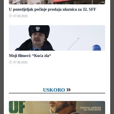
U ponedjeljak počinje prodaja ulaznica za 32. SFF
07.08.2026.
Moji filmovi: “Kuća zla“
07.08.2026.
USKORO