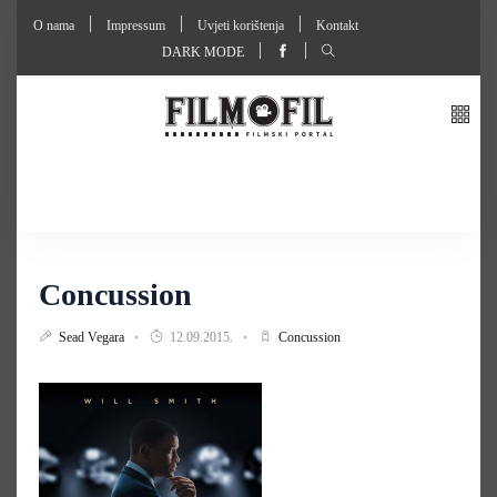
O nama
Impressum
Uvjeti korištenja
Kontakt
DARK MODE
Concussion
Sead Vegara
12.09.2015.
Concussion