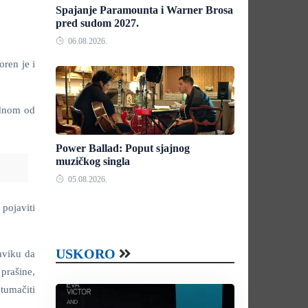
Spajanje Paramounta i Warner Brosa
pred sudom 2027.
06.08.2026.
oren je i
ednom od
Power Ballad: Poput sjajnog
muzičkog singla
05.08.2026.
 pojaviti
USKORO
aviku da
prašine,
tumačiti