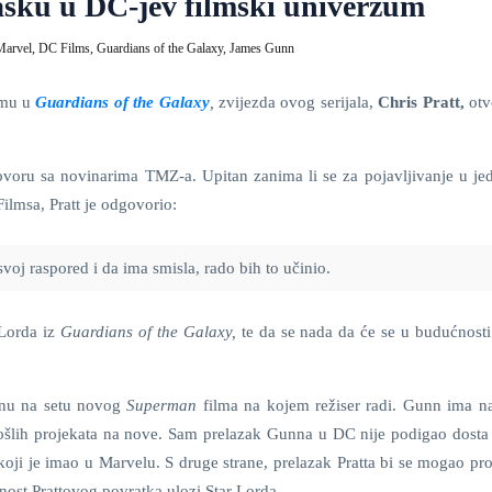
asku u DC-jev filmski univerzum
Marvel,
DC Films,
Guardians of the Galaxy,
James Gunn
umu u
Guardians of the Galaxy
,
zvijezda ovog serijala,
Chris Pratt,
otv
ovoru sa novinarima TMZ-a. Upitan zanima li se za pojavljivanje u j
ilmsa, Pratt je odgovorio:
voj raspored i da ima smisla, rado bih to učinio.
 Lorda iz
Guardians of the Galaxy,
te da se nada da će se u budućnosti
nnu na setu novog
Superman
filma na kojem režiser radi. Gunn ima n
rošlih projekata na nove. Sam prelazak Gunna u DC nije podigao dosta 
oji je imao u Marvelu. S druge strane, prelazak Pratta bi se mogao pro
nost Prattovog povratka ulozi Star Lorda.