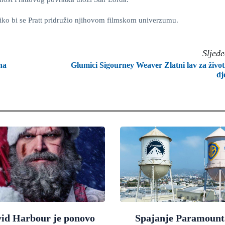
iko bi se Pratt pridružio njihovom filmskom univerzumu.
Sljed
na
Glumici Sigourney Weaver Zlatni lav za živo
dj
id Harbour je ponovo
Spajanje Paramount