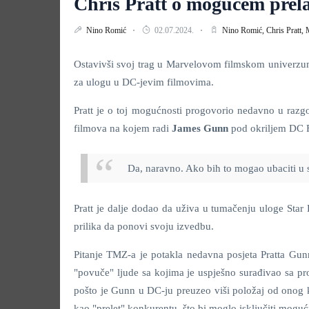
Chris Pratt o mogućem prel
Nino Romić
02.07.2024.
Nino Romić,
Chris Pratt,
Ostavivši svoj trag u Marvelovom filmskom univerz
za ulogu u DC-jevim filmovima.
Pratt je o toj mogućnosti progovorio nedavno u razg
filmova na kojem radi
James Gunn
pod okriljem DC F
Da, naravno. Ako bih to mogao ubaciti u s
Pratt je dalje dodao da uživa u tumačenju uloge Star
prilika da ponovi svoju izvedbu.
Pitanje TMZ-a je potakla nedavna posjeta Pratta Gu
"povuče" ljude sa kojima je uspješno surađivao sa p
pošto je Gunn u DC-ju preuzeo viši položaj od onog k
kao "prelet" konkurentu, što bi moglo isključiti moguć