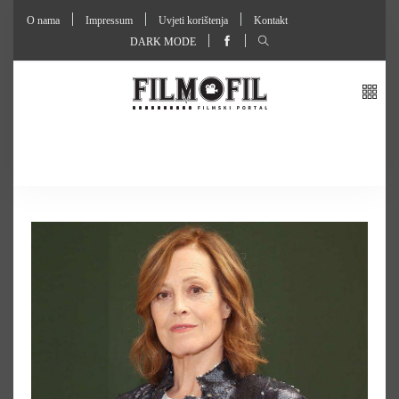
O nama
Impressum
Uvjeti korištenja
Kontakt
DARK MODE