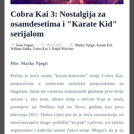
Cobra Kai 3: Nostalgija za
osamdesetima i "Karate Kid"
serijalom
Sead Vegara
18.01.2021.
Marko Njegić,
Karate Kid,
William Zabka,
Cobra Kai 3,
Ralph Macchio
Piše: Marko Njegić
Počela je treća runda "karate-kidovske" serije
Cobra Kai
,
preporučene u nedavnim serijskim preporukama za
blagdane. Imali ste vremena nadoknaditi gledanje prve dvije
sezone i, ako jeste, idemo dalje s trećom koja je imala
premijeru na Netflixu baš na Novu godinu kao prva
televizija 2021. Dobra vijest jest da je treća sezona bolja od
razočaravajuće druge, približni "au pair" s prvom, a u nekim
segmentima i najbolja unutar čitave serije. Moguće da je za