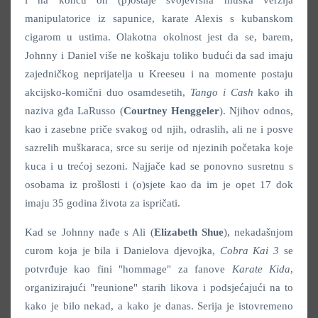
manipulatorice iz sapunice, karate Alexis s kubanskom
cigarom u ustima. Olakotna okolnost jest da se, barem,
Johnny i Daniel više ne koškaju toliko budući da sad imaju
zajedničkog neprijatelja u Kreeseu i na momente postaju
akcijsko-komični duo osamdesetih,
Tango i Cash
kako ih
naziva gđa LaRusso (
Courtney Henggeler
). Njihov odnos,
kao i zasebne priče svakog od njih, odraslih, ali ne i posve
sazrelih muškaraca, srce su serije od njezinih početaka koje
kuca i u trećoj sezoni. Najjače kad se ponovno susretnu s
osobama iz prošlosti i (o)sjete kao da im je opet 17 dok
imaju 35 godina života za ispričati.
Kad se Johnny nađe s Ali (
Elizabeth Shue
), nekadašnjom
curom koja je bila i Danielova djevojka,
Cobra Kai 3
se
potvrđuje kao fini "hommage" za fanove
Karate Kida
,
organizirajući "reunione" starih likova i podsjećajući na to
kako je bilo nekad, a kako je danas. Serija je istovremeno