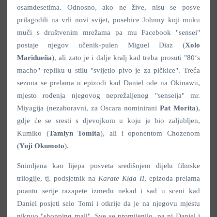
osamdesetima. Odnosno, ako ne žive, nisu se posve
prilagodili na vrli novi svijet, posebice Johnny koji muku
muči s društvenim mrežama pa mu Facebook "sensei"
postaje njegov učenik-pulen Miguel Diaz (
Xolo
Maridueña
), ali zato je i dalje kralj kad treba prosuti "80‘s
macho" repliku u stilu "svijetlo pivo je za pičkice". Treća
sezona se prelama u epizodi kad Daniel ode na Okinawu,
mjesto rođenja njegovog neprežaljenog "senseija" mr.
Miyagija (nezaboravni, za Oscara nominirani
Pat Morita
),
gdje će se sresti s djevojkom u koju je bio zaljubljen,
Kumiko (
Tamlyn Tomita
), ali i oponentom Chozenom
(
Yuji Okumoto
).
Snimljena kao lijepa posveta središnjem dijelu filmske
trilogije, tj. podsjetnik na
Karate Kida II
, epizoda prelama
poantu serije razapete između nekad i sad u sceni kad
Daniel posjeti selo Tomi i otkrije da je na njegovu mjestu
niknuo "shopping mall". Sve se promijenilo, pa ni Daniel i