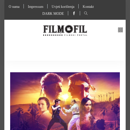
O nama
Impressum
Uvjeti korištenja
Kontakt
DARK MODE