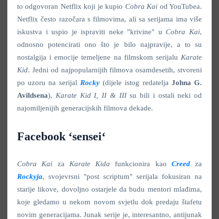
to odgovoran Netflix koji je kupio
Cobra Kai
od YouTubea.
Netflix često razočara s filmovima, ali sa serijama ima više
iskustva i uspio je ispraviti neke "krivine" u
Cobra Kai
,
odnosno potencirati ono što je bilo najpravije, a to su
nostalgija i emocije temeljene na filmskom serijalu
Karate
Kid
. Jedni od najpopularnijih filmova osamdesetih, stvoreni
po uzoru na serijal
Rocky
(dijele istog redatelja
Johna G.
Avildsena
),
Karate Kid I, II & III
su bili i ostali neki od
najomiljenijih generacijskih filmova dekade.
Facebook ‘sensei‘
Cobra Kai
za
Karate Kida
funkcionira kao
Creed
za
Rockyja
, svojevrsni "post scriptum" serijala fokusiran na
starije likove, dovoljno ostarjele da budu mentori mlađima,
koje gledamo u nekom novom svjetlu dok predaju štafetu
novim generacijama. Junak serije je, interesantno, antijunak