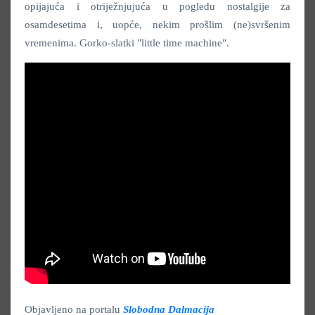
opijajuća i otriježnjujuća u pogledu nostalgije za
osamdesetima i, uopće, nekim prošlim (ne)svršenim
vremenima. Gorko-slatki "little time machine".
Objavljeno na portalu
Slobodna Dalmacija