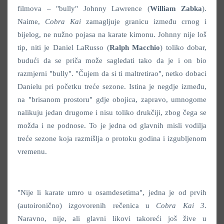
filmova – "bully" Johnny Lawrence (
William Zabka
).
Naime,
Cobra Kai
zamagljuje granicu između crnog i
bijelog, ne nužno pojasa na karate kimonu. Johnny nije loš
tip, niti je Daniel LaRusso (
Ralph Macchio
) toliko dobar,
budući da se priča može sagledati tako da je i on bio
razmjerni "bully". "Čujem da si ti maltretirao", netko dobaci
Danielu pri početku treće sezone. Istina je negdje između,
na "brisanom prostoru" gdje obojica, zapravo, umnogome
nalikuju jedan drugome i nisu toliko drukčiji, zbog čega se
možda i ne podnose. To je jedna od glavnih misli vodilja
treće sezone koja razmišlja o protoku godina i izgubljenom
vremenu.
"Nije li karate umro u osamdesetima", jedna je od prvih
(autoironično) izgovorenih rečenica u
Cobra Kai 3
.
Naravno, nije, ali glavni likovi takoreći još žive u