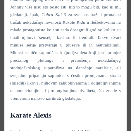
Johnny više nisu sto posto isti, niti to mogu biti, kao ni mi,
gledatelji. Ipak,
Cobra Kai 3
za sve nas traži i pronalazi
tračak nekadašnje nevinosti
Karate Kida
u flešbekovima na
mlade protagoniste koji su sada dosegnuli godine koliko su
imali njihovi "senseiji" kad su ih trenirali. Takve stvari
minuse serije pretvaraju u pluseve ili ih neutraliziraju.
Minusi se tiču sapuničastih (pod)zapleta koji jesu primjer
preciznog "plottinga" i prenošenja nekadašnjeg
srednjoškolskog suparništva na današnje naraštaje, ali
svejedno pripadaju sapunici, s čestim promjenama strana
(mladih) likova, njihovim zaljubljivanima i odljubljivanjima
te potenciranjima i prolongiranjima rivaliteta, što znade s
vremenom nanovo iziritirati gledatelja.
Karate Alexis