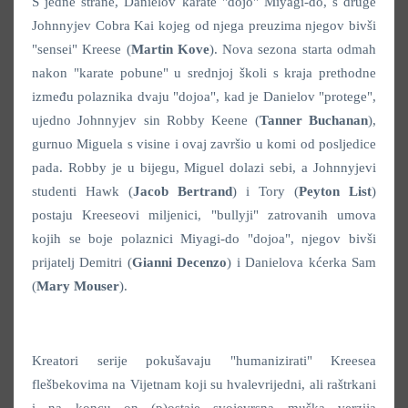
S jedne strane, Danielov karate "dojo" Miyagi-do, s druge
Johnnyjev Cobra Kai kojeg od njega preuzima njegov bivši
"sensei" Kreese (
Martin Kove
). Nova sezona starta odmah
nakon "karate pobune" u srednjoj školi s kraja prethodne
između polaznika dvaju "dojoa", kad je Danielov "protege",
ujedno Johnnyjev sin Robby Keene (
Tanner Buchanan
),
gurnuo Miguela s visine i ovaj završio u komi od posljedice
pada. Robby je u bijegu, Miguel dolazi sebi, a Johnnyjevi
studenti Hawk (
Jacob Bertrand
) i Tory (
Peyton List
)
postaju Kreeseovi miljenici, "bullyji" zatrovanih umova
kojih se boje polaznici Miyagi-do "dojoa", njegov bivši
prijatelj Demitri (
Gianni Decenzo
) i Danielova kćerka Sam
(
Mary Mouser
).
Kreatori serije pokušavaju "humanizirati" Kreesea
flešbekovima na Vijetnam koji su hvalevrijedni, ali raštrkani
i na koncu on (p)ostaje svojevrsna muška verzija