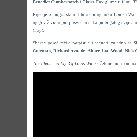
Benedict Cumberbatch
i
Claire Foy
glume u filmu
Th
Riječ je o biografskom filmu o umjetniku Louisu Wainu
njegov životni put posvećen slikanju bogatog svijeta
(Foy).
Sharpe pored režije potpisuje i scenarij zajedno sa
S
Coleman, Richard Avoade, Aimee Lou Wood, Nick 
The Electrical Life Of Louis Wain
očekujemo u kinima 