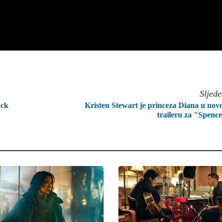
Sljed
uck
Kristen Stewart je princeza Diana u no
traileru za "Spenc