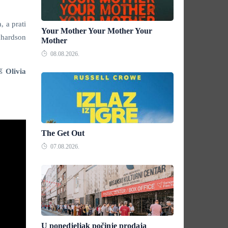
 a prati
Your Mother Your Mother Your
chardson
Mother
08.08.2026.
oš
Olivia
The Get Out
07.08.2026.
U ponedjeljak počinje prodaja