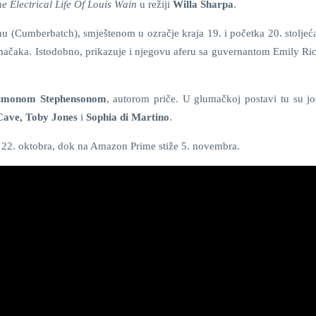
e Electrical Life Of Louis Wain
u režiji
Willa Sharpa
.
 (Cumberbatch), smještenom u ozračje kraja 19. i početka 20. stoljeća,
 mačaka. Istodobno, prikazuje i njegovu aferu sa guvernantom Emily Ri
imonom Stephensonom
, autorom priče. U glumačkoj postavi tu su j
Cave, Toby Jones
i
Sophia di Martino
.
22. oktobra, dok na Amazon Prime stiže 5. novembra.