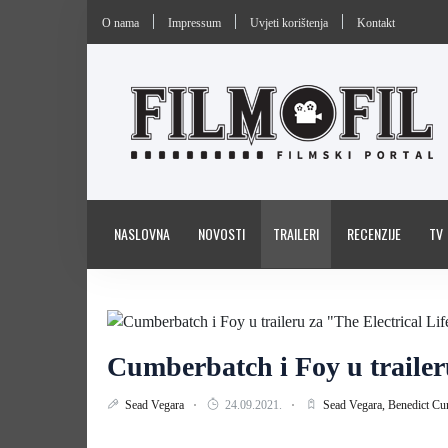
O nama
Impressum
Uvjeti korištenja
Kontakt
NASLOVNA
NOVOSTI
TRAILERI
RECENZIJE
TV
Cumberbatch i Foy u trailer
Sead Vegara
24.09.2021.
Sead Vegara,
Benedict Cu