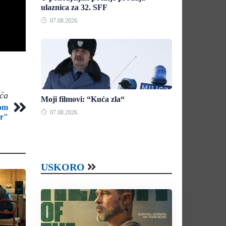
ulaznica za 32. SFF
07.08.2026.
eća
Moji filmovi: “Kuća zla“
vom
07.08.2026.
er"
USKORO