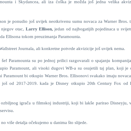
ounta i Skydancea, ali iza ćoška je možda još jedna velika akviz
lison je ponudio još uvijek neotkrivenu sumu novaca za Warner Bros. t
i njegov otac,
Larry Ellison,
jedan od najbogatijih pojedinaca u svijetu
avida Ellisona tokom preuzimanja Paramounta.
Wallstreet Journala, ali konkretne potvrde akvizicije još uvijek nema.
i šef Paramounta su po jednoj prilici razgovarali o spajanju kompanij
upio Paramount, ali visoki dugovi WB-a su osujetili taj plan, koji je 
i Paramount bi otkupio Warner Bros. Ellisonovi svakako imaju novaca 
u još od 2017-2019. kada je Disney otkupio 20th Century Fox od
zbiljnog igrača u filmskoj industriji, koji bi lakše parirao Disneyju,
servisu.
 no više detalja očekujemo u danima što slijede.