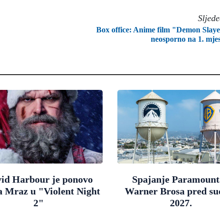
Sljed
Box office: Anime film "Demon Slay
neosporno na 1. mje
id Harbour je ponovo
Spajanje Paramount
a Mraz u "Violent Night
Warner Brosa pred s
2"
2027.