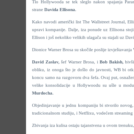
Tlo Hollywooda se tek sleglo nakon spajanja Param
strane
Davida Ellisona.
Kako navodi američki list The Wallstreet Journal, El
upravi kompanije. Dalje, iza ponude uz Ellisona stoj
Ellison i još nekoliko velikih ulagača su stajali uz D
Dionice Warner Brosa su skočile poslije izvještavanja 
David Zaslav,
šef Warner Brosa, i
Bob Bakish,
bivš
obliku, iz onoga što je došlo do javnosti, WB bi otk
koncu samo na razgovoru dva šefa. Ovaj put, osnažen
velike konsolidacije u Hollywoodu su ušle u mod
Murdocha.
Objedinjavanje u jednu kompaniju bi stvorilo novog, o
tradicionalnom studiju, i Netflixu, vodećem streaming 
Zbivanja iza kulisa ostaju tajanstvena u ovom trenuku,