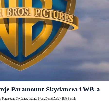
janje Paramount-Skydancea i WB-a
n,
Paramount,
Skydance,
Warner Bros.,
David Zaslav,
Bob Bakish