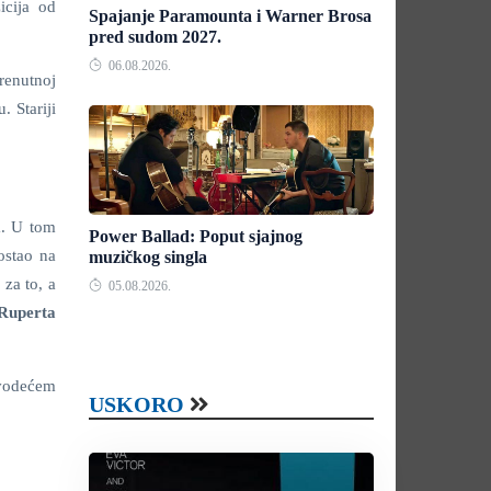
icija od
Spajanje Paramounta i Warner Brosa
pred sudom 2027.
06.08.2026.
renutnoj
. Stariji
a. U tom
Power Ballad: Poput sjajnog
ostao na
muzičkog singla
za to, a
05.08.2026.
Ruperta
 vodećem
USKORO