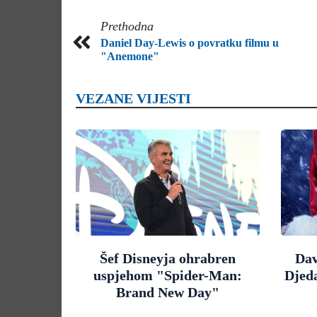
Prethodna
Daniel Day-Lewis o povratku filmu u
"Anemone"
VEZANE VIJESTI
Šef Disneyja ohrabren
Dav
uspjehom "Spider-Man:
Djed
Brand New Day"