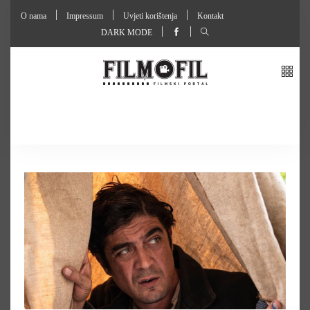
O nama
Impressum
Uvjeti korištenja
Kontakt
DARK MODE