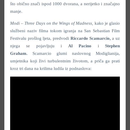
što obično znači ispod 1000 dvorana, a nerijetko i značajno
manje.
Modi – Three Days on the Wings of Madness,
kako je glasio
službeni naziv filma tokom igranja na San Sebastian Film
Festivalu prošlog ljeta, predvodi
Riccardo Scamarcio,
a uz
njega se pojavljuju i
Al Pacino
i
Stephen
Graham.
Scamarcio glumi naslovnog Modiglianija,
umjetnika koji živi turbulentnim životom, a priča ga prati
kroz tri dana na krilima ludila iz podnaslova: