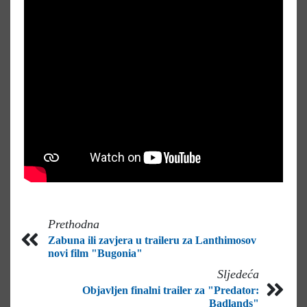
Prethodna
Zabuna ili zavjera u traileru za Lanthimosov
novi film "Bugonia"
Sljedeća
Objavljen finalni trailer za "Predator:
Badlands"