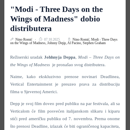
"Modi - Three Days on the
Wings of Madness" dobio
distributera
Nino Romić
07.10.2025.
Nino Romić,
Modi - Three Days
on the Wings of Madness,
Johnny Depp,
Al Pacino,
Stephen Graham
Režiserski uradak
Johhnyja Deppa
,
Modi – Three Days on
the Wings of Madness
je pronašao svog distributera.
Naime, kako ekskluzivno prenose novinari Deadlinea,
Vertical Entertainment je preuzeo prava za distribuciju
filma u Sjevernoj Americi.
Depp je svoj film doveo pred publiku na par festivala, ali sa
Verticalom će film posvećen italijanskom slikaru i kiparu
stići pred američku publiku od 7. novembra. Prema onome
što prenosi Deadline, izlazak će biti ograničenog kapaciteta,