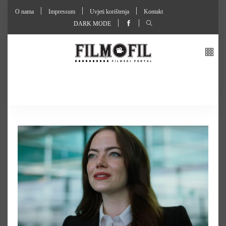
O nama
Impressum
Uvjeti korištenja
Kontakt
DARK MODE