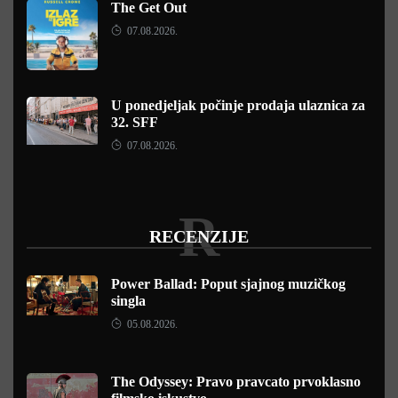
The Get Out
07.08.2026.
U ponedjeljak počinje prodaja ulaznica za
32. SFF
07.08.2026.
R
RECENZIJE
Power Ballad: Poput sjajnog muzičkog
singla
05.08.2026.
The Odyssey: Pravo pravcato prvoklasno