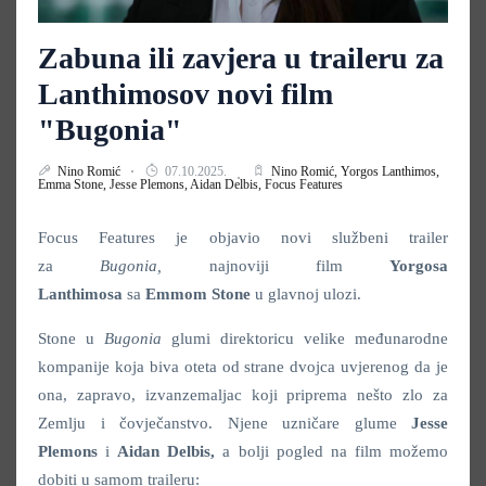
Zabuna ili zavjera u traileru za
Lanthimosov novi film
"Bugonia"
Nino Romić
07.10.2025.
Nino Romić,
Yorgos Lanthimos,
Emma Stone,
Jesse Plemons,
Aidan Delbis,
Focus Features
Focus Features je objavio novi službeni trailer
za
Bugonia,
najnoviji film
Yorgosa
Lanthimosa
sa
Emmom Stone
u glavnoj ulozi.
Stone u
Bugonia
glumi direktoricu velike međunarodne
kompanije koja biva oteta od strane dvojca uvjerenog da je
ona, zapravo, izvanzemaljac koji priprema nešto zlo za
Zemlju i čovječanstvo. Njene uzničare glume
Jesse
Plemons
i
Aidan Delbis,
a bolji pogled na film možemo
dobiti u samom traileru: