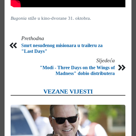
Bugonia
stiže u kino-dvorane 31. oktobra.
Prethodna
Smrt nesuđenog misionara u traileru za
"Last Days"
Sljedeća
"Modi - Three Days on the Wings of
Madness" dobio distributera
VEZANE VIJESTI