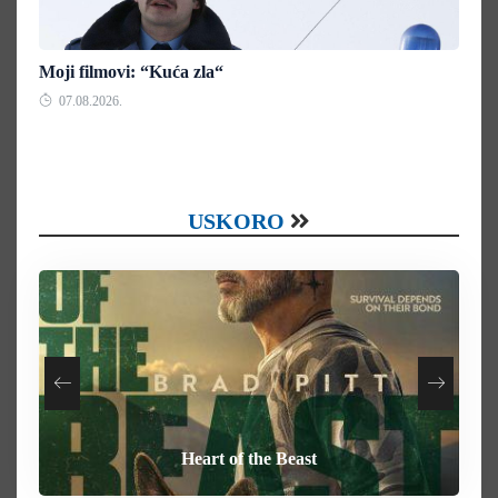
Moji filmovi: “Kuća zla“
07.08.2026.
USKORO
Your Mother Your Mother Your Mother
How To Rob A Bank
Heart of the Beast
Behemoth