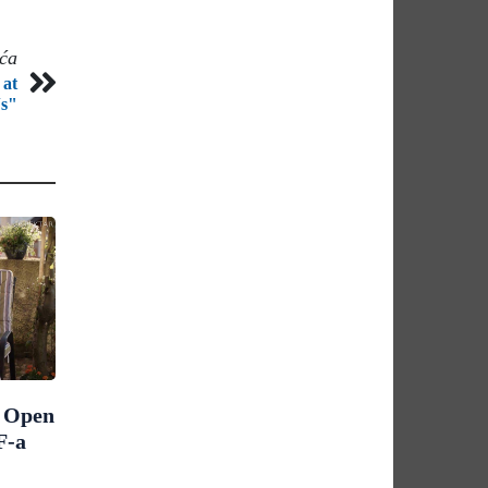
eća
 at
´s"
m Open
F-a