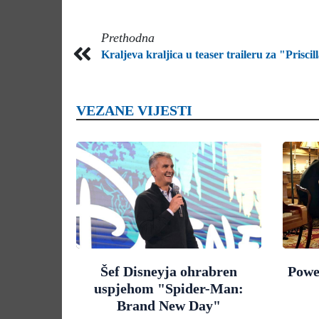
Prethodna
Kraljeva kraljica u teaser traileru za "Priscil
VEZANE VIJESTI
Šef Disneyja ohrabren
Powe
uspjehom "Spider-Man:
Brand New Day"