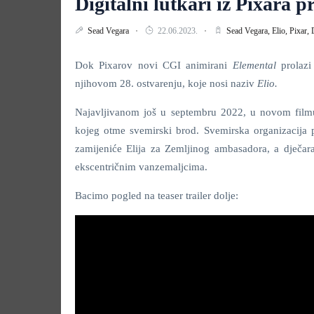
Digitalni lutkari iz Pixara 
Sead Vegara
22.06.2023.
Sead Vegara,
Elio,
Pixar,
Dok Pixarov novi CGI animirani
Elemental
prolazi
njihovom 28. ostvarenju, koje nosi naziv
Elio.
Najavljivanom još u septembru 2022, u novom film
kojeg otme svemirski brod. Svemirska organizacija
zamijeniće Elija za Zemljinog ambasadora, a dječara
ekscentričnim vanzemaljcima.
Bacimo pogled na teaser trailer dolje: