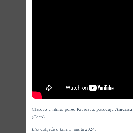
Glasove u filmu, pored Kibreaba, posuđuju
America 
(
Coco
).
Elio
dolijeće u kina 1. marta 2024.