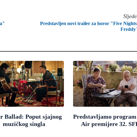
Sljed
la"
Predstavljen novi trailer za horor "Five Nights
Freddy
r Ballad: Poput sjajnog
Predstavljamo progra
muzičkog singla
Air premijere 32. SF