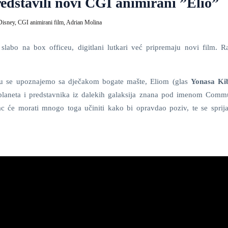
predstavili novi CGI animirani ”Elio”
Disney,
CGI animirani film,
Adrian Molina
 slabo na box officeu, digitlani lutkari već pripremaju novi film. R
u se upoznajemo sa dječakom bogate mašte, Eliom (glas
Yonasa Ki
 planeta i predstavnika iz dalekih galaksija znana pod imenom Comm
c će morati mnogo toga učiniti kako bi opravdao poziv, te se sprijate