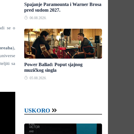
Spajanje Paramounta i Warner Brosa
pred sudom 2027.
06.08.2026.
adi se o
breaba
),
universe
ljiti sa
Power Ballad: Poput sjajnog
muzičkog singla
05.08.2026.
USKORO