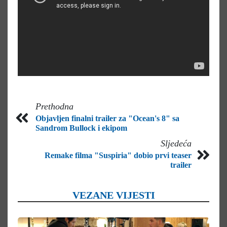
Prethodna
Objavljen finalni trailer za "Ocean's 8" sa
Sandrom Bullock i ekipom
Sljedeća
Remake filma "Suspiria" dobio prvi teaser
trailer
VEZANE VIJESTI