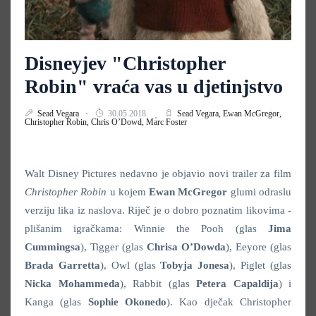
Disneyjev "Christopher
Robin" vraća vas u djetinjstvo
Sead Vegara
30.05.2018.
Sead Vegara,
Ewan McGregor,
Christopher Robin,
Chris O’Dowd,
Marc Foster
Walt Disney Pictures nedavno je objavio novi trailer za film
Christopher Robin
u kojem
Ewan McGregor
glumi odraslu
verziju lika iz naslova. Riječ je o dobro poznatim likovima -
plišanim igračkama: Winnie the Pooh (glas
Jima
Cummingsa
), Tigger (glas
Chrisa O’Dowda
), Eeyore (glas
Brada Garretta
), Owl (glas
Tobyja Jonesa
), Piglet (glas
Nicka Mohammeda
), Rabbit (glas
Petera Capaldija
) i
Kanga (glas
Sophie Okonedo
). Kao dječak Christopher