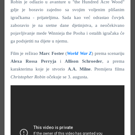
Robin je odlazio u avanture u "the Hundred Acre Wood"
gdje je boravio zajedno sa svojim voljenim plišanim
igračkama - prijateljima. Sada kao već odrastao čovjek
zaboravio je na sretne dane djetinjstva, a neočekivano
pojavljivanje mede Winnieja the Pooha i ostalih igračaka će
ga podsjetiti na dijete u njemu.
Film je režirao
Marc Foster
(
World War Z
) prema scenariju
Alexa Rossa Perryja
i
Allison Schroeder
, a prema
karakterima koje je stvorio
A.A. Milne
. Premijera filma
Christopher Robin
očekuje se 3. augusta.