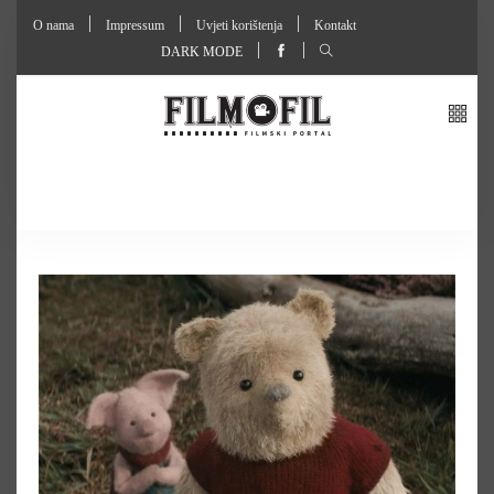
O nama
Impressum
Uvjeti korištenja
Kontakt
DARK MODE