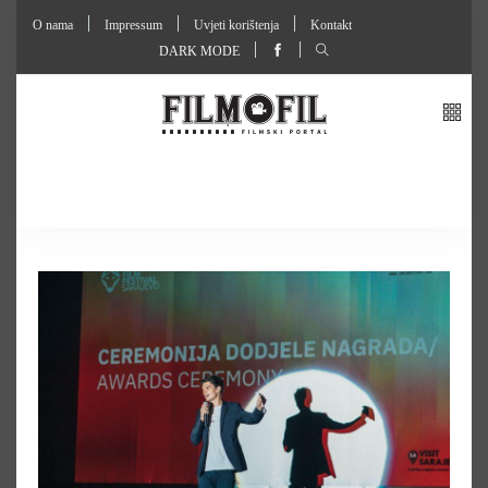
O nama
Impressum
Uvjeti korištenja
Kontakt
DARK MODE