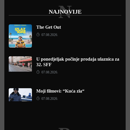
N
NAJNOVIJE
The Get Out
07.08.2026.
U ponedjeljak počinje prodaja ulaznica za
32. SFF
07.08.2026.
Moji filmovi: “Kuća zla“
07.08.2026.