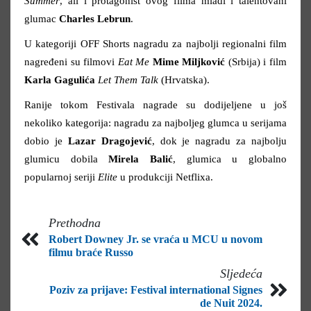
Summer
, ali i protagonist ovog filma mladi i talentovani
glumac
Charles Lebrun
.
U kategoriji OFF Shorts nagradu za najbolji regionalni film
nagređeni su filmovi
Eat Me
Mime Miljković
(Srbija) i film
Karla Gagulića
Let Them Talk
(Hrvatska).
Ranije tokom Festivala nagrade su dodijeljene u još
nekoliko kategorija: nagradu za najboljeg glumca u serijama
dobio je
Lazar Dragojević
, dok je nagradu za najbolju
glumicu dobila
Mirela Balić
, glumica u globalno
popularnoj seriji
Elite
u produkciji Netflixa.
Prethodna
Robert Downey Jr. se vraća u MCU u novom
filmu braće Russo
Sljedeća
Poziv za prijave: Festival international Signes
de Nuit 2024.