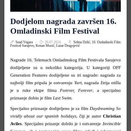
Dodjelom nagrada završen 16.
Omladinski Film Festival
Sead Vegara
29.07.2024.
Selma Delić,
16. Omladinski Film
Festival Sarajevo,
Kenan Musić,
Lazar Dragojević
Nagrade 16. Telemach Omladinskog Film Festivala Sarajevo
dodijeljene su u nekoliko kategorija. U kategoriji OFF
Generation Features dodijeljene su tri nagrade: nagrada za
najbolji film pripala je ostvarenju
Yurt
, nagrada žirija otišla
je u ruke ekipe filma
Forever, Forever
, a specijalno
priznanje dobio je film
Last Swim
.
Specijalno priznanje dodijeljeno je za film
Daydreaming So
vividly about our spanish holidays
, čiji je autor
Christian
Aviles
. Specijalno prizanje dobilo je i ostvarenje
Invincible