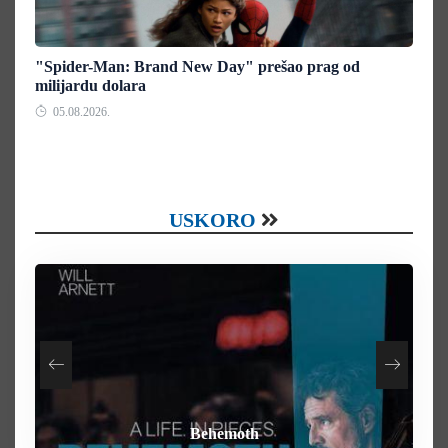
"Spider-Man: Brand New Day" prešao prag od
milijardu dolara
05.08.2026.
USKORO
How To Rob A Bank
Heart of the Beast
By Any Means
Behemoth