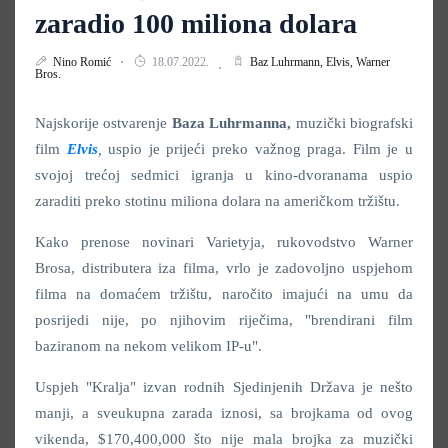
zaradio 100 miliona dolara
Nino Romić
18.07.2022.
Baz Luhrmann,
Elvis,
Warner
Bros.
Najskorije ostvarenje
Baza Luhrmanna,
muzički biografski
film
Elvis
,
uspio je prijeći preko važnog praga. Film je u
svojoj trećoj sedmici igranja u kino-dvoranama uspio
zaraditi preko stotinu miliona dolara na američkom tržištu.
Kako prenose novinari Varietyja, rukovodstvo Warner
Brosa, distributera iza filma, vrlo je zadovoljno uspjehom
filma na domaćem tržištu, naročito imajući na umu da
posrijedi nije, po njihovim riječima, "brendirani film
baziranom na nekom velikom IP-u".
Uspjeh "Kralja" izvan rodnih Sjedinjenih Država je nešto
manji, a sveukupna zarada iznosi, sa brojkama od ovog
vikenda,
$170,400,000 što nije mala brojka za muzički