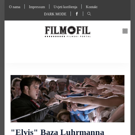
O nama
Impressum
Uvjeti korištenja
Kontakt
DARK MODE
"Elvis" Baza Luhrmanna