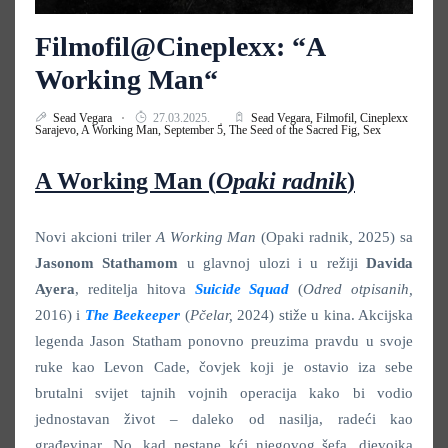
Filmofil@Cineplexx: “A
Working Man“
Sead Vegara
27.03.2025.
Sead Vegara,
Filmofil,
Cineplexx
Sarajevo,
A Working Man,
September 5,
The Seed of the Sacred Fig,
Sex
A Working Man
(
Opaki radnik
)
Novi akcioni triler
A Working Man
(Opaki radnik
,
2025) sa
Jasonom Stathamom
u glavnoj ulozi i u režiji
Davida
Ayera
, reditelja hitova
Suicide Squad
(
Odred otpisanih,
2016) i
The Beekeeper
(
Pčelar,
2024) stiže u kina. Akcijska
legenda Jason Statham ponovno preuzima pravdu u svoje
ruke kao Levon Cade, čovjek koji je ostavio iza sebe
brutalni svijet tajnih vojnih operacija kako bi vodio
jednostavan život – daleko od nasilja, radeći kao
građevinar. No, kad nestane kći njegovog šefa, djevojka