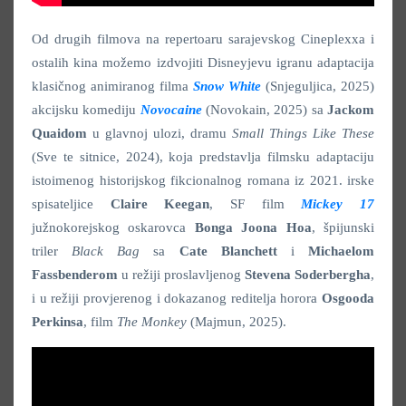
Od drugih filmova na repertoaru sarajevskog Cineplexxa i
ostalih kina možemo izdvojiti Disneyjevu igranu adaptacija
klasičnog animiranog filma
Snow White
(Snjeguljica, 2025)
akcijsku komediju
Novocaine
(Novokain, 2025) sa
Jackom
Quaidom
u glavnoj ulozi, dramu
Small Things Like These
(Sve te sitnice, 2024), koja predstavlja filmsku adaptaciju
istoimenog historijskog fikcionalnog romana iz 2021. irske
spisateljice
Claire Keegan
, SF film
Mickey 17
južnokorejskog oskarovca
Bonga Joona Hoa
, špijunski
triler
Black Bag
sa
Cate Blanchett
i
Michaelom
Fassbenderom
u režiji proslavljenog
Stevena Soderbergha
,
i u režiji provjerenog i dokazanog reditelja horora
Osgooda
Perkinsa
, film
The Monkey
(Majmun, 2025).