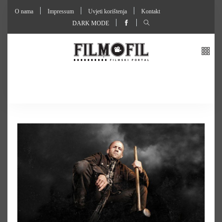
O nama
Impressum
Uvjeti korištenja
Kontakt
DARK MODE