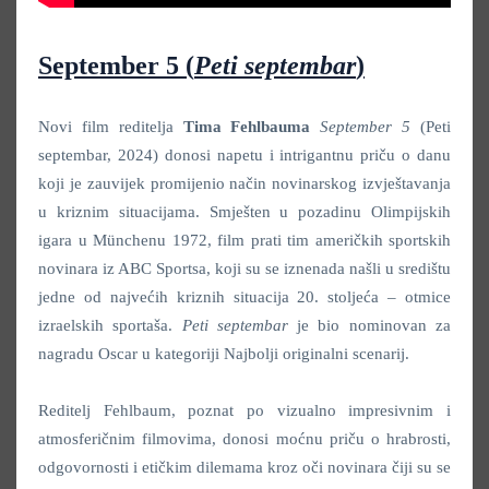
September 5 (
Peti septembar
)
Novi film reditelja
Tima Fehlbauma
September 5
(Peti
septembar, 2024) donosi napetu i intrigantnu priču o danu
koji je zauvijek promijenio način novinarskog izvještavanja
u kriznim situacijama. Smješten u pozadinu Olimpijskih
igara u Münchenu 1972, film prati tim američkih sportskih
novinara iz ABC Sportsa, koji su se iznenada našli u središtu
jedne od najvećih kriznih situacija 20. stoljeća – otmice
izraelskih sportaša.
Peti septembar
je bio nominovan za
nagradu Oscar u kategoriji Najbolji originalni scenarij.
Reditelj Fehlbaum, poznat po vizualno impresivnim i
atmosferičnim filmovima, donosi moćnu priču o hrabrosti,
odgovornosti i etičkim dilemama kroz oči novinara čiji su se