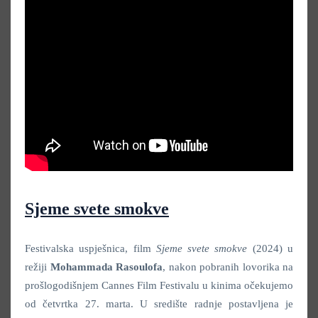
Sjeme svete smokve
Festivalska uspješnica, film
Sjeme svete smokve
(2024) u
režiji
Mohammada Rasoulofa
, nakon pobranih lovorika na
prošlogodišnjem Cannes Film Festivalu u kinima očekujemo
od četvrtka 27. marta. U središte radnje postavljena je