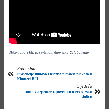
Objavljeno u bh. nezavisnom dnevniku
Oslobođenje
Prethodna
Projekcije filmova i izložba filmskih plakata u
Kinoteci BiH
Sljedeća
John Carpenter o povratku u režisersku
stolicu