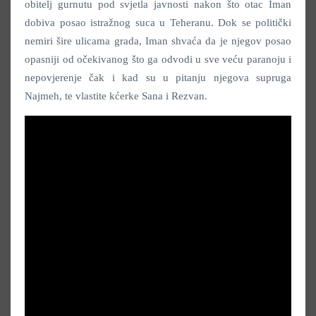
obitelj gurnutu pod svjetla javnosti nakon što otac Iman
dobiva posao istražnog suca u Teheranu. Dok se politički
nemiri šire ulicama grada, Iman shvaća da je njegov posao
opasniji od očekivanog što ga odvodi u sve veću paranoju i
nepovjerenje čak i kad su u pitanju njegova supruga
Najmeh, te vlastite kćerke Sana i Rezvan.