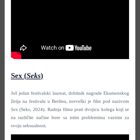
Sex
(
Seks
)
Još jedan festivalski laureat, dobitnik nagrade Ekumenskog
žirija na festivalu u Berlinu, norveški je film pod nazivom
Sex
(Seks, 2024). Radnja filma prati dvojicu kolega koji se
na različite načine bore sa istim problemima vaznim za
svoju seksualnost.