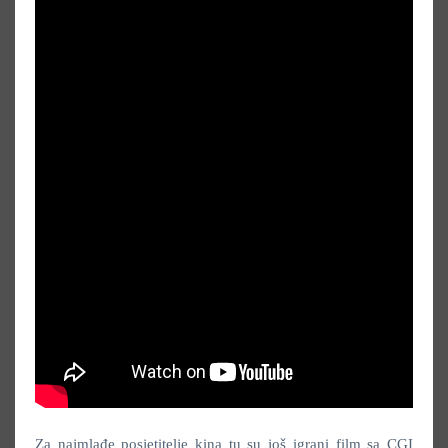
Za najmlađe posjetitelje kina tu su još igrani film sa CGI