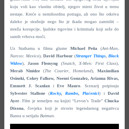
koju voli kao vlastitu obitelj, njegov mirni život u trenu
nestaje. Kreće u nemilosrdnu potragu, ali ono što otkriva
daleko je strašnije nego što je ikada mogao zamisliti –
mreža korupcije, ljudske trgovine i kriminala koji seže do
samih vrhova moći.
Uz Stathama u filmu glume
Michael Peña
(
Ant-Man
,
Narcos: Mexico
),
David Harbour
(
Stranger Things
,
Black
Widow
),
Jason Flemyng
(Snatch, X-Men: First Class
),
Merab Ninidze
(
The Courier
,
Homeland
),
Maximilian
Osinski, Cokey Falkow, Noemi Gonzalez, Arianna Rivas,
Emmett J. Scanlan
i
Eve Mauro
. Scenarij potpisuju
Sylvester Stallone
(
Rocky
,
Rambo
,
Plaćenici
) i
David
Ayer
. Film je temeljen na knjizi “Levon’s Trade”
Chucka
Dixona
, čovjeka koji je stvorio legendarnog negativca
Banea u serijalu
Batman
.