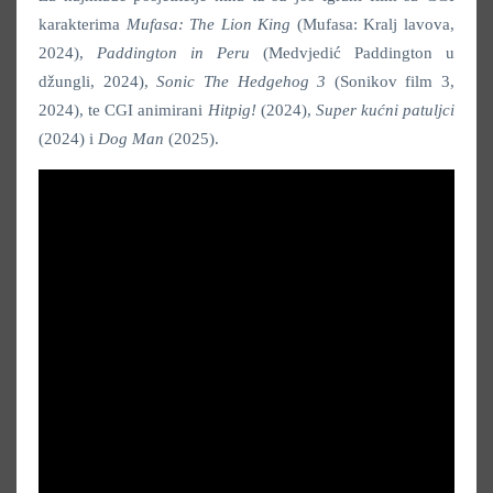
karakterima
Mufasa: The Lion King
(Mufasa: Kralj lavova,
2024),
Paddington in Peru
(Medvjedić Paddington u
džungli, 2024),
Sonic The Hedgehog 3
(Sonikov film 3,
2024), te CGI animirani
Hitpig!
(2024),
Super kućni patuljci
(2024) i
Dog Man
(2025).