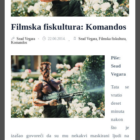
Filmska fiskultura: Komandos
Sead Vegara
22.06.2014.
Sead Vegara,
Filmska fiskultura,
Komandos
Piše:
Sead
Vegara
Tata se
vratio
deset
minuta
nakon
što je
izašao govoreći da su mu nekakvi maskirani ljudi na