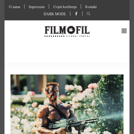
O nama
Impressum
Uvjeti korištenja
Kontakt
DARK MODE