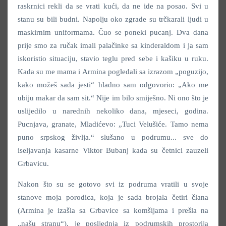
raskrnici rekli da se vrati kući, da ne ide na posao. Svi u
stanu su bili budni. Napolju oko zgrade su trčkarali ljudi u
maskirnim uniformama. Čuo se poneki pucanj. Dva dana
prije smo za ručak imali palačinke sa kinderaldom i ja sam
iskoristio situaciju, stavio teglu pred sebe i kašiku u ruku.
Kada su me mama i Armina pogledali sa izrazom „poguzijo,
kako možeš sada jesti“ hladno sam odgovorio: „Ako me
ubiju makar da sam sit.“ Nije im bilo smiješno. Ni ono što je
uslijedilo u narednih nekoliko dana, mjeseci, godina.
Pucnjava, granate, Mladićevo: „Tuci Velušiće. Tamo nema
puno srpskog življa.“ slušano u podrumu... sve do
iseljavanja kasarne Viktor Bubanj kada su četnici zauzeli
Grbavicu.
Nakon što su se gotovo svi iz podruma vratili u svoje
stanove moja porodica, koja je sada brojala četiri člana
(Armina je izašla sa Grbavice sa komšijama i prešla na
„našu stranu“), je posljednja iz podrumskih prostorija