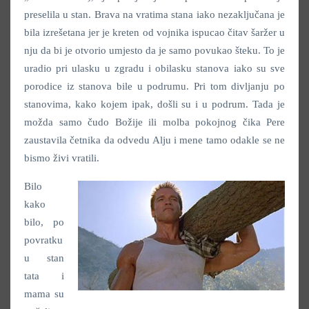
preselila u stan. Brava na vratima stana iako nezaključana je
bila izrešetana jer je kreten od vojnika ispucao čitav šaržer u
nju da bi je otvorio umjesto da je samo povukao šteku. To je
uradio pri ulasku u zgradu i obilasku stanova iako su sve
porodice iz stanova bile u podrumu. Pri tom divljanju po
stanovima, kako kojem ipak, došli su i u podrum. Tada je
možda samo čudo Božije ili molba pokojnog čika Pere
zaustavila četnika da odvedu Alju i mene tamo odakle se ne
bismo živi vratili.
Bilo
kako
bilo, po
povratku
u stan
tata i
mama su