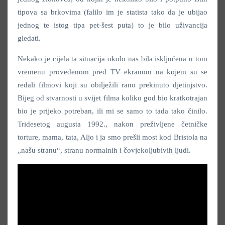
tipova sa brkovima (falilo im je statista tako da je ubijao
jednog te istog tipa pet-šest puta) to je bilo uživancija
gledati.
Nekako je cijela ta situacija okolo nas bila isključena u tom
vremenu provedenom pred TV ekranom na kojem su se
redali filmovi koji su obilježili rano prekinuto djetinjstvo.
Bijeg od stvarnosti u svijet filma koliko god bio kratkotrajan
bio je prijeko potreban, ili mi se samo to tada tako činilo.
Tridesetog augusta 1992., nakon preživljene četničke
torture, mama, tata, Aljo i ja smo prešli most kod Bristola na
„našu stranu“, stranu normalnih i čovjekoljubivih ljudi.