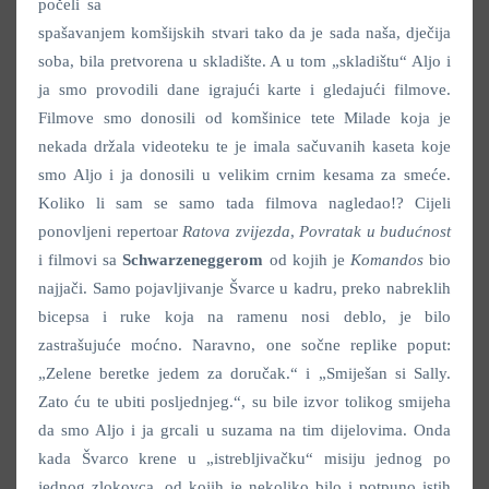
počeli sa
spašavanjem komšijskih stvari tako da je sada naša, dječija
soba, bila pretvorena u skladište. A u tom „skladištu“ Aljo i
ja smo provodili dane igrajući karte i gledajući filmove.
Filmove smo donosili od komšinice tete Milade koja je
nekada držala videoteku te je imala sačuvanih kaseta koje
smo Aljo i ja donosili u velikim crnim kesama za smeće.
Koliko li sam se samo tada filmova nagledao!? Cijeli
ponovljeni repertoar
Ratova zvijezda
,
Povratak u budućnost
i filmovi sa
Schwarzeneggerom
od kojih je
Komandos
bio
najjači. Samo pojavljivanje Švarce u kadru, preko nabreklih
bicepsa i ruke koja na ramenu nosi deblo, je bilo
zastrašujuće moćno. Naravno, one sočne replike poput:
„Zelene beretke jedem za doručak.“ i „Smiješan si Sally.
Zato ću te ubiti posljednjeg.“, su bile izvor tolikog smijeha
da smo Aljo i ja grcali u suzama na tim dijelovima. Onda
kada Švarco krene u „istrebljivačku“ misiju jednog po
jednog zlokovca, od kojih je nekoliko bilo i potpuno istih