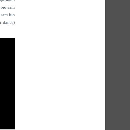
obio sam
a sam bio
n danas)