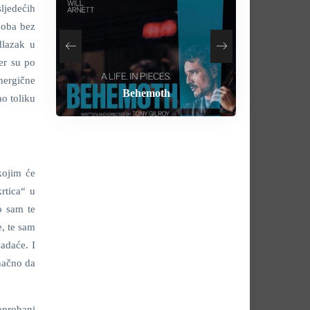
ljedećih
doba bez
dlazak u
er su po
nergične
How To Rob A Bank
Heart of the Beast
By Any Means
Behemoth
ao toliku
kojim će
krtica“ u
o sam te
, te sam
adaće. I
načno da
oprobani