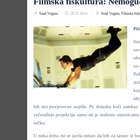
Filmska fiskultura: Nemogu
Sead Vegara
28.12.2014.
Sead Vegara,
Filmska fisk
Piš
Sut
sa
obe
na 
Poš
jez
koj
ide
bih mu povjerovao uopšte. Po dolasku kući zatekao s
večerašnju projekciju samo mi je mahnuo ulaznicama i
ručku.
U neka doba mi se javila misao da bih za sastav iz bo