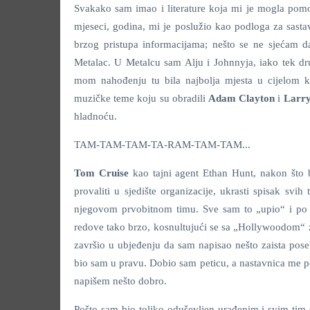
Svakako sam imao i literature koja mi je mogla pom
mjeseci, godina, mi je poslužio kao podloga za sastav
brzog pristupa informacijama; nešto se ne sjećam d
Metalac. U Metalcu sam Alju i Johnnyja, iako tek dru
mom nahođenju tu bila najbolja mjesta u cijelom k
muzičke teme koju su obradili
Adam Clayton
i
Larry
hladnoću.
TAM-TAM-TAM-TA-RAM-TAM-TAM...
Tom Cruise
kao tajni agent Ethan Hunt, nakon što 
provaliti u sjedište organizacije, ukrasti spisak svih
njegovom prvobitnom timu. Sve sam to „upio“ i po 
redove tako brzo, kosnultujući se sa „Hollywoodom“ za
završio u ubjeđenju da sam napisao nešto zaista po
bio sam u pravu. Dobio sam peticu, a nastavnica me p
napišem nešto dobro.
Pošto sam bio toliko oduševljen urađenim i svim ti