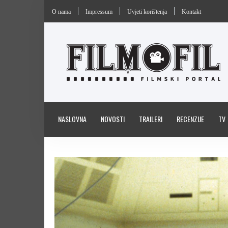
O nama
Impressum
Uvjeti korištenja
Kontakt
NASLOVNA
NOVOSTI
TRAILERI
RECENZIJE
TV