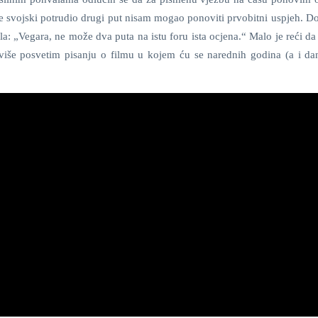
e svojski potrudio drugi put nisam mogao ponoviti prvobitni uspjeh. D
a: „Vegara, ne može dva puta na istu foru ista ocjena.“ Malo je reći d
o više posvetim pisanju o filmu u kojem ću se narednih godina (a i da