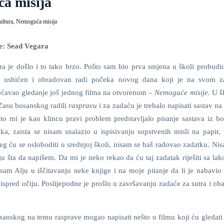
ća misija
ultura,
Nemoguća misija
e: Sead Vegara
ra je došlo i to tako brzo. Pošto sam bio prva smjena u školi probudi
v ushićen i obradovan radi počeka novog dana koji je na svom z
ćavao gledanje još jednog filma na otvorenom –
Nemoguće misije.
U š
času bosanskog radili
raspravu
i za zadaću je trebalo napisati sastav na
to mi je kao klincu pravi problem predstavljalo pisanje sastava iz b
ika, zaista se nisam snalazio u ispisivanju sopstvenih misli na papir,
eg ću se osloboditi u srednjoj školi, nisam se baš radovao zadatku. Ni
ju šta da napišem. Da mi je neko rekao da ću taj zadatak riješiti sa l
am Alju u iščitavanju neke knjige i na moje pitanje da li je nabavio 
spred očiju. Poslijepodne je prošlo u završavanju zadaće za sutra i o
sanskog na temu rasprave mogao napisati nešto o filmu koji ću gledati 