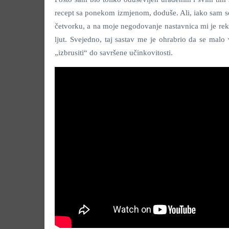
recept sa ponekom izmjenom, doduše. Ali, iako sam s
četvorku, a na moje negodovanje nastavnica mi je rekl
ljut. Svejedno, taj sastav me je ohrabrio da se mal
„izbrusiti“ do savršene učinkovitosti.