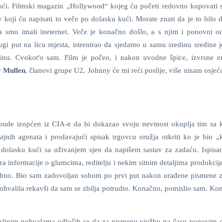
oći. Filmski magazin „Hollywood“ kojeg ću početi redovno kupovati s
 koji ću napisati to veče po dolasku kući. Morate znati da je to bilo 
a smo imali ineternet. Veče je konačno došlo, a s njim i ponovni o
gi put na licu mjesta, istrenirao da sjedamo u samu sredinu sredine j
inu. Cvokot'o sam. Film je počeo, i nakon uvodne špice, izvrsne e
 Mullen
, članovi grupe U2, Johnny će mi reći poslije, više nisam osjeć
bude izopćen iz CIA-e da bi dokazao svoju nevinost okuplja tim sa 
 tajnih agenata i prodavajući spisak trgovcu oružja otkriti ko je bio „
dolasku kući sa uživanjem sjeo da napišem sastav za zadaću. Ispisa
 informacije o glumcima, reditelju i nekim sitnim detaljima produkcije
sebno. Bio sam zadovoljan sobom po prvi put nakon urađene pismene z
ohvalila rekavši da sam se zbilja potrudio. Konačno, pomislio sam. Ko
m slinim pohvalama odlučih se da za pismenu vježbu na času ponovim 