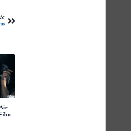
eća
ams
Air
 Film