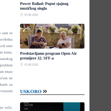
Power Ballad: Poput sjajnog
muzičkog singla
05.08.2026.
o sam se
avršetku
koli smo
 tu temu.
Predstavljamo program Open Air
premijere 32. SFF-a
osanskog
05.08.2026.
 problem
sam imao
akoćom ne
karte za
USKORO
baveznom
to veče.