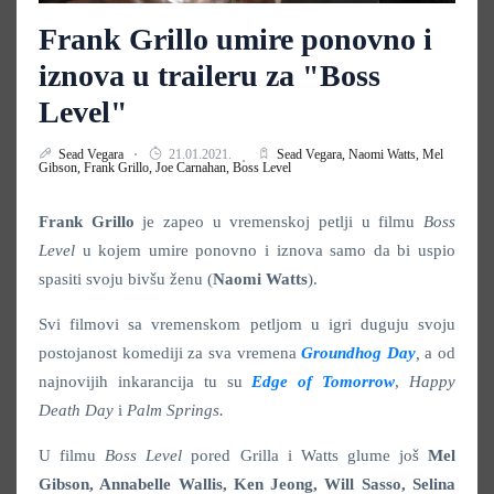
Frank Grillo umire ponovno i
iznova u traileru za "Boss
Level"
Sead Vegara
21.01.2021.
Sead Vegara,
Naomi Watts,
Mel
Gibson,
Frank Grillo,
Joe Carnahan,
Boss Level
Frank Grillo
je zapeo u vremenskoj petlji u filmu
Boss
Level
u kojem umire ponovno i iznova samo da bi uspio
spasiti svoju bivšu ženu (
Naomi Watts
).
Svi filmovi sa vremenskom petljom u igri duguju svoju
postojanost komediji za sva vremena
Groundhog Day
,
a od
najnovijih inkarancija tu su
Edge of Tomorrow
,
Happy
Death Day
i
Palm Springs.
U filmu
Boss Level
pored Grilla i Watts glume još
Mel
Gibson, Annabelle Wallis, Ken Jeong, Will Sasso, Selina