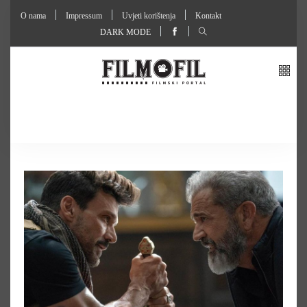
O nama
Impressum
Uvjeti korištenja
Kontakt
DARK MODE