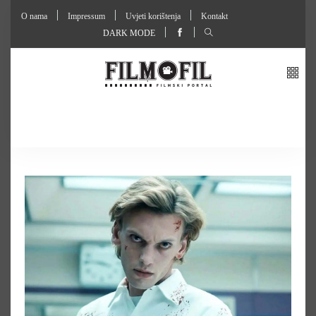
O nama
Impressum
Uvjeti korištenja
Kontakt
DARK MODE