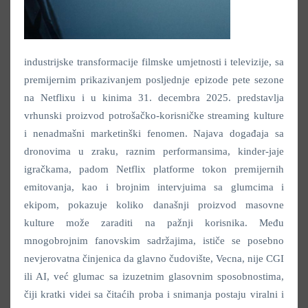
industrijske transformacije filmske umjetnosti i televizije, sa
premijernim prikazivanjem posljednje epizode pete sezone
na Netflixu i u kinima 31. decembra 2025. predstavlja
vrhunski proizvod potrošačko-korisničke streaming kulture
i nenadmašni marketinški fenomen. Najava događaja sa
dronovima u zraku, raznim performansima, kinder-jaje
igračkama, padom Netflix platforme tokon premijernih
emitovanja, kao i brojnim intervjuima sa glumcima i
ekipom, pokazuje koliko današnji proizvod masovne
kulture može zaraditi na pažnji korisnika. Među
mnogobrojnim fanovskim sadržajima, ističe se posebno
nevjerovatna činjenica da glavno čudovište, Vecna, nije CGI
ili AI, već glumac sa izuzetnim glasovnim sposobnostima,
čiji kratki videi sa čitaćih proba i snimanja postaju viralni i