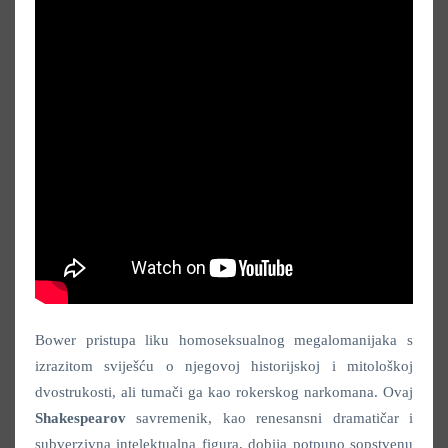
Bower pristupa liku homoseksualnog megalomanijaka s
izrazitom sviješću o njegovoj historijskoj i mitološkoj
dvostrukosti, ali tumači ga kao rokerskog narkomana. Ovaj
Shakespearov
savremenik, kao renesansni dramatičar i
subverzivna intelektualna figura, dobija potpuno sopstvenu