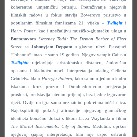
koherentnu umjetničku putanju. Pretraživanje njegovih
filmskih radova u fokus stavlja Bowerovo prisustvo u
popularnim filmskim franšizama 21. vijeka –
Twilight
i
Harry Potter
, kao i upečatljivu muzičko-glumačku ulogu u
Burtonovom
Sweeney Todd: The Demon Barber of Fleet
Street
, sa
Johnnyjem Deppom
u glavnoj ulozi. Pjevajući
“Johannu“ imao je samo 19 godina. Njegov vampir Caius u
Twilightu
utjelovljuje aristokratsku distancu, čudovišnu
opasnost i hladnoću moći. Interpretacija mladog Gellerta
Grindelwalda u
Harryju Potteru
, iako samo u jednom kadru
iskakanja kroz prozor i Dumbledorovom prisjećanju
prošlosti, predstavlja latentnu prijetnju, bez ijedne izgovorne
riječi. Ovdje on igra samo neznatnim pokretima mišića lica.
Najeksplicitniji pokušaj afirmacije njegovog glumačkog
identiteta konačno dolazi s likom Jacea Waylanda u filmu
The Mortal Instruments: City of Bones
. Međutim, uprkos
njegovoj sjajnoj interpretaciji, film nije uspio ostvariti