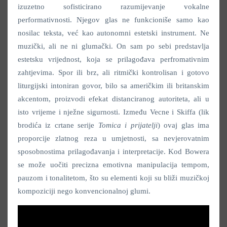
izuzetno sofisticirano razumijevanje vokalne
performativnosti. Njegov glas ne funkcioniše samo kao
nosilac teksta, već kao autonomni estetski instrument. Ne
muzički, ali ne ni glumački. On sam po sebi predstavlja
estetsku vrijednost, koja se prilagođava perfromativnim
zahtjevima. Spor ili brz, ali ritmički kontrolisan i gotovo
liturgijski intoniran govor, bilo sa američkim ili britanskim
akcentom, proizvodi efekat distanciranog autoriteta, ali u
isto vrijeme i nježne sigurnosti. Između Vecne i Skiffa (lik
brodića iz crtane serije
Tomica i prijatelji
) ovaj glas ima
proporcije zlatnog reza u umjetnosti, sa nevjerovatnim
sposobnostima prilagođavanja i interpretacije. Kod Bowera
se može uočiti precizna emotivna manipulacija tempom,
pauzom i tonalitetom, što su elementi koji su bliži muzičkoj
kompoziciji nego konvencionalnoj glumi.