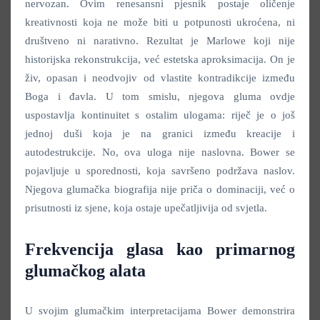
nervozan. Ovim renesansni pjesnik postaje oličenje
kreativnosti koja ne može biti u potpunosti ukroćena, ni
društveno ni narativno. Rezultat je Marlowe koji nije
historijska rekonstrukcija, već estetska aproksimacija. On je
živ, opasan i neodvojiv od vlastite kontradikcije između
Boga i đavla. U tom smislu, njegova gluma ovdje
uspostavlja kontinuitet s ostalim ulogama: riječ je o još
jednoj duši koja je na granici između kreacije i
autodestrukcije. No, ova uloga nije naslovna. Bower se
pojavljuje u sporednosti, koja savršeno podržava naslov.
Njegova glumačka biografija nije priča o dominaciji, već o
prisutnosti iz sjene, koja ostaje upečatljivija od svjetla.
Frekvencija glasa kao primarnog
glumačkog alata
U svojim glumačkim interpretacijama Bower demonstrira