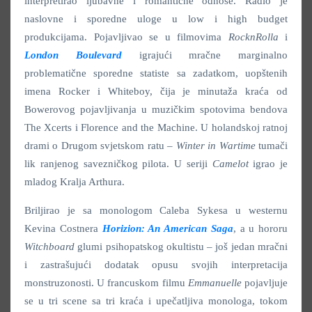
interpretirao ljubavne i romantične odnose. Radio je
naslovne i sporedne uloge u low i high budget
produkcijama. Pojavljivao se u filmovima
RocknRolla
i
London Boulevard
igrajući mračne marginalno
problematične sporedne statiste sa zadatkom, uopštenih
imena Rocker i Whiteboy, čija je minutaža kraća od
Bowerovog pojavljivanja u muzičkim spotovima bendova
The Xcerts i Florence and the Machine. U holandskoj ratnoj
drami o Drugom svjetskom ratu –
Winter in Wartime
tumači
lik ranjenog savezničkog pilota. U seriji
Camelot
igrao je
mladog Kralja Arthura.
Briljirao je sa monologom Caleba Sykesa u westernu
Kevina Costnera
Horizion: An American Saga
, a u hororu
Witchboard
glumi psihopatskog okultistu – još jedan mračni
i zastrašujući dodatak opusu svojih interpretacija
monstruzonosti. U francuskom filmu
Emmanuelle
pojavljuje
se u tri scene sa tri kraća i upečatljiva monologa, tokom