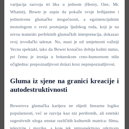
varijacija razvoja tri lika u jednom (Henry, One, Mr.
Whatsit), Bower je uspio da pokaže svoje brilijantne i
jedinstvene glumačke mogućnosti, a egzistencijalnim
monologom o svrsi postojanja ljudskog roda, koji je na
nivou teatarski perfektnih glumačkih interpretacija, dokazao
svoj izvođački talenat. No, masi je od umjetnosti važniji
Vecna spektakl, tako da Bower konačno dobija kultni status,
pri čemu je ironija u britanskom crno-humornom stilu
očigledna: prepoznatljivost dolazi kroz neprepoznatljivost.
Gluma iz sjene na granici kreacije i
autodestruktivnosti
Bowerova glumačka karijera ne slijedi linearnu logiku
popularnosti, već se razvija kao niz perifernih, ali estetski
sugestivnih uloga unutar različitih kulturnih matrica: filma,
televizije i muzike, a koje tek retrospektivno otkrivaju