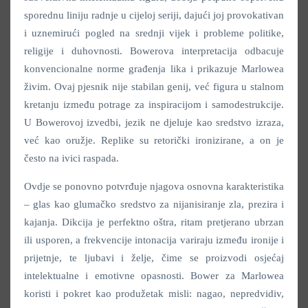
sporednu liniju radnje u cijeloj seriji, dajući joj provokativan
i uznemirući pogled na srednji vijek i probleme politike,
religije i duhovnosti. Bowerova interpretacija odbacuje
konvencionalne norme građenja lika i prikazuje Marlowea
živim. Ovaj pjesnik nije stabilan genij, već figura u stalnom
kretanju između potrage za inspiracijom i samodestrukcije.
U Bowerovoj izvedbi, jezik ne djeluje kao sredstvo izraza,
već kao oružje. Replike su retorički ironizirane, a on je
često na ivici raspada.
Ovdje se ponovno potvrđuje njagova osnovna karakteristika
– glas kao glumačko sredstvo za nijanisiranje zla, prezira i
kajanja. Dikcija je perfektno oštra, ritam pretjerano ubrzan
ili usporen, a frekvencije intonacija variraju između ironije i
prijetnje, te ljubavi i želje, čime se proizvodi osjećaj
intelektualne i emotivne opasnosti. Bower za Marlowea
koristi i pokret kao produžetak misli: nagao, nepredvidiv,