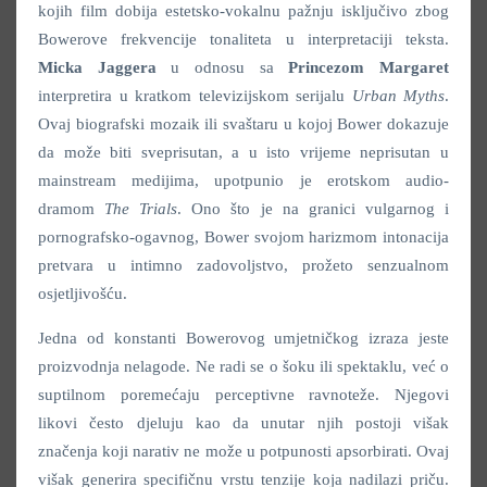
kojih film dobija estetsko-vokalnu pažnju isključivo zbog
Bowerove frekvencije tonaliteta u interpretaciji teksta.
Micka Jaggera
u odnosu sa
Princezom Margaret
interpretira u kratkom televizijskom serijalu
Urban Myths
.
Ovaj biografski mozaik ili svaštaru u kojoj Bower dokazuje
da može biti sveprisutan, a u isto vrijeme neprisutan u
mainstream medijima, upotpunio je erotskom audio-
dramom
The Trials
. Ono što je na granici vulgarnog i
pornografsko-ogavnog, Bower svojom harizmom intonacija
pretvara u intimno zadovoljstvo, prožeto senzualnom
osjetljivošću.
Jedna od konstanti Bowerovog umjetničkog izraza jeste
proizvodnja nelagode. Ne radi se o šoku ili spektaklu, već o
suptilnom poremećaju perceptivne ravnoteže. Njegovi
likovi često djeluju kao da unutar njih postoji višak
značenja koji narativ ne može u potpunosti apsorbirati. Ovaj
višak generira specifičnu vrstu tenzije koja nadilazi priču.