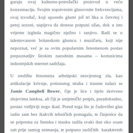
guraju ovaj kulturno-potrošački proizvod u veću
konzumaciju. Svojim sopstvenim glasovnim frekvencijama,
ovaj izvođač, koji uporedo glumi još tri lika u četvrtoj i
petoj sezoni, uspijeva da donese potpuni užas, dok u isto
vrijeme izgleda magično nježno i ranjivo. Radi se o
talentovanom britanskom glumcu i muzičaru, koji nije
nepoznat, već je sa ovim popularnim fenomenom postao
prepoznatljiv širokim narodnim masama – korisnicima
industrijskih internet sadržaja.
U središtu fenomena arhetipski nesvjesnog zla, kao
artikulacije krivnje, potisnutog straha i traume nalazi se
Jamie Campbell Bower
, čije je lice i tijelo skriveno
slojevima lateksa, ali čiji je umjetnički potpis, paradoksalno,
postao vidljiviji nego ikad. Pored toga što je čudovišni glas
radio sam bez ikakvih tehničkih pomagala, te činjenice da
se priprema za šminku i masku radila svaki dan oko osam
sati prije samog snimanja, te potpuno različitih karakternih