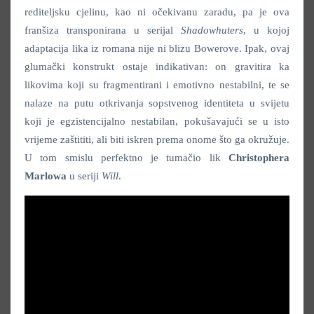
rediteljsku cjelinu, kao ni očekivanu zaradu, pa je ova
franšiza transponirana u serijal
Shadowhuters
, u kojoj
adaptacija lika iz romana nije ni blizu Bowerove. Ipak, ovaj
glumački konstrukt ostaje indikativan: on gravitira ka
likovima koji su fragmentirani i emotivno nestabilni, te se
nalaze na putu otkrivanja sopstvenog identiteta u svijetu
koji je egzistencijalno nestabilan, pokušavajući se u isto
vrijeme zaštititi, ali biti iskren prema onome što ga okružuje.
U tom smislu perfektno je tumačio lik
Christophera
Marlowa
u seriji
Will
.