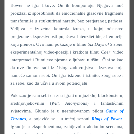
Bower ne igra likove. On ih komponuje. Njegova moć
proizlazi iz sposobnosti da emocionalne glasovne fragmente
transformiše u strukturirani narativ, bez pretjeranog pathosa.
Vidljiva je izuzetna kontrola izraza, u kojoj odsustvo
pretjerane ekspresivnosti pojačava intenzitet ideje i emocije
koju prenosi. Ovo nam pokazuje u filmu
Six Days of Sistine
,
eksperimentalnoj video-poeziji i kratkom filmu
Caer
, video
interpretaciji Rumijeve pjesme o ljubavi u tišini. Čini se kao
da ove fimove radi iz čistog zadovoljstva i izazova koje
nameće samom sebi. On igra iskreno i istinito, zbog sebe i
za sebe, kao da uživa u svom potencijalu.
Pokazao je sam sebi da zna igrati u mjuziklu, blockbusteru,
srednjovjekovnim (
Will, Anonymous
) i fantastičnim
svjetovima. Glumio je u neemitovanom pilotu
Game of
Thrones
, a pojaviće se i u trećoj sezoni
Rings of Power
.
Igrao je u eksperimentima, zahtjevnim akcionim scenama,