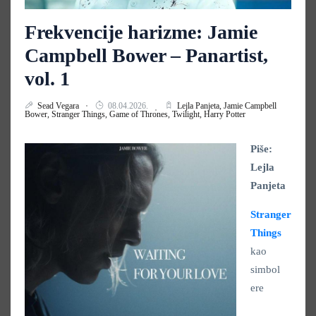
Frekvencije harizme: Jamie
Campbell Bower – Panartist,
vol. 1
Sead Vegara
08.04.2026.
Lejla Panjeta,
Jamie Campbell
Bower,
Stranger Things,
Game of Thrones,
Twilight,
Harry Potter
Piše:
Lejla
Panjeta
Stranger
Things
kao
simbol
ere