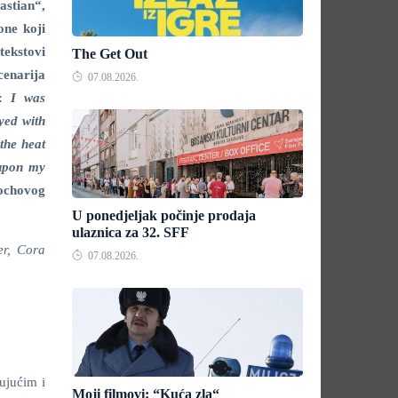
astian“,
one koji
tekstovi
The Get Out
cenarija
07.08.2026.
“:
I was
yed with
the heat
 upon my
dochovog
U ponedjeljak počinje prodaja
ulaznica za 32. SFF
er, Cora
07.08.2026.
ujućim i
Moji filmovi: “Kuća zla“