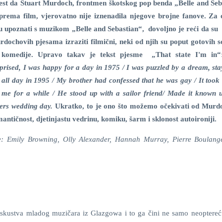
est da Stuart Murdoch, frontmen škotskog pop benda „Belle and Seb
prema film, vjerovatno nije iznenadila njegove brojne fanove. Za 
u upoznati s muzikom „Belle and Sebastian“, dovoljno je reći da su 
dochovih pjesama izraziti filmični, neki od njih su poput gotovih s
 komedije. Upravo takav je tekst pjesme „That state I'm in
prised, I was happy for a day in 1975 / I was puzzled by a dream, sta
all day in 1995 / My brother had confessed that he was gay / It took 
 me for a while / He stood up with a sailor friend/ Made it known
ters wedding day.
Ukratko, to je ono što možemo očekivati od Mur
antičnost, djetinjastu vedrinu, komiku, šarm i sklonost autoironiji.
ge: Emily Browning, Olly Alexander, Hannah Murray, Pierre Boulang
 iskustva mladog muzičara iz Glazgowa i to ga čini ne samo neoptereć