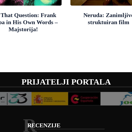
 That Question: Frank
Neruda: Zanimljiv
pa in His Own Words –
struktuiran film
Majstorija!
PRIJATELJI PORTALA
R
RECENZIJE