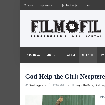
O nama
Impressum
Uvjeti korištenja
Kontakt
NASLOVNA
NOVOSTI
TRAILERI
RECENZIJE
TV
God Help the Girl: Neoptere
Sead Vegara
17.02.2015.
Segor Hadžagić,
God Help
Piš