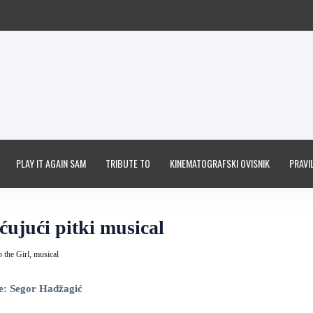
PLAY IT AGAIN SAM
TRIBUTE TO
KINEMATOGRAFSKI OVISNIK
PRAVIL
ćujući pitki musical
 the Girl,
musical
e: Segor Hadžagić