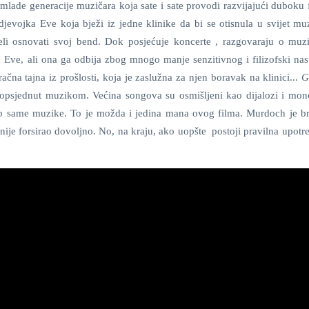
lade generacije muzičara koja sate i sate provodi razvijajući duboku f
 djevojka Eve koja bježi iz jedne klinike da bi se otisnula u svijet m
eli osnovati svoj bend. Dok posjećuje koncerte , razgovaraju o muzi
 Eve, ali ona ga odbija zbog mnogo manje senzitivnog i filizofski nas
račna tajna iz prošlosti, koja je zaslužna za njen boravak na klinici...
G
 opsjednut muzikom. Većina songova su osmišljeni kao dijalozi i mon
trb same muzike. To je možda i jedina mana ovog filma. Murdoch je bri
nt nije forsirao dovoljno. No, na kraju, ako uopšte postoji pravilna upotre