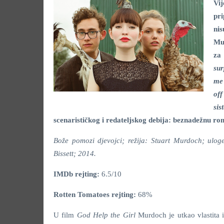
Vij
pri
nis
Mur
za
sur
me 
off
sis
scenarističkog i redateljskog debija: beznadežnu rom
Bože pomozi djevojci; režija: Stuart Murdoch; ulo
Bissett; 2014.
IMDb rejting:
6.5/10
Rotten Tomatoes rejting:
68%
U film
God Help the Girl
Murdoch je utkao vlastita