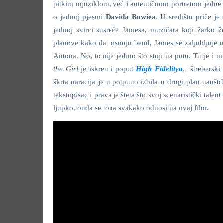
pitkim mjuziklom, već i autentičnom portretom jedne m
o jednoj pjesmi
Davida Bowiea
. U središtu priče je
jednoj svirci susreće Jamesa, muzičara koji žarko ž
planove kako da osnuju bend, James se zaljubljuje u
Antona. No, to nije jedino što stoji na putu. Tu je i m
the Girl
je iskren i poput
High Fidelitya
, štreberski
škrta naracija je u potpuno izbila u drugi plan nauš
tekstopisac i prava je šteta što svoj scenaristički tale
ljupko, onda se ona svakako odnosi na ovaj film.