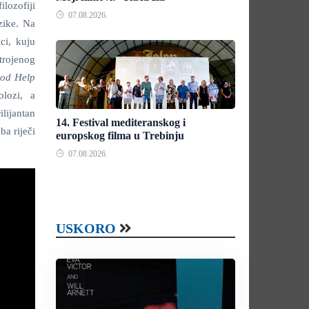
ilozofiji
07.08.2026.
uzike. Na
ci, kuju
trojenog
od Help
olozi, a
lijantan
14. Festival mediteranskog i
ba riječi
europskog filma u Trebinju
07.08.2026.
USKORO