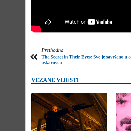
Prethodna
The Secret in Their Eyes: Sve je savršeno u
oskarovcu
VEZANE VIJESTI