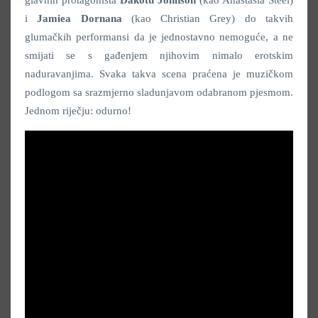
glavnih protagonista
Dakotu Johnson
(kao Anastasia Steel)
i
Jamiea Dornana
(kao Christian Grey) do takvih
glumačkih performansi da je jednostavno nemoguće, a ne
smijati se s gađenjem njihovim nimalo erotskim
naduravanjima. Svaka takva scena praćena je muzičkom
podlogom sa srazmjerno sladunjavom odabranom pjesmom.
Jednom riječju: odurno!