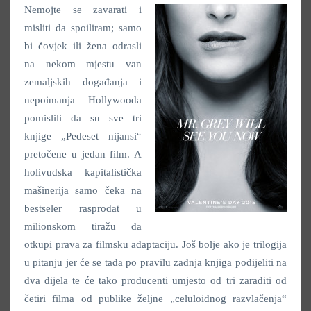
Nemojte se zavarati i
misliti da spoiliram; samo
bi čovjek ili žena odrasli
na nekom mjestu van
zemaljskih događanja i
nepoimanja Hollywooda
pomislili da su sve tri
knjige „Pedeset nijansi“
pretočene u jedan film. A
holivudska kapitalistička
mašinerija samo čeka na
bestseler rasprodat u
milionskom tiražu da
otkupi prava za filmsku adaptaciju. Još bolje ako je trilogija
u pitanju jer će se tada po pravilu zadnja knjiga podijeliti na
dva dijela te će tako producenti umjesto od tri zaraditi od
četiri filma od publike željne „celuloidnog razvlačenja“