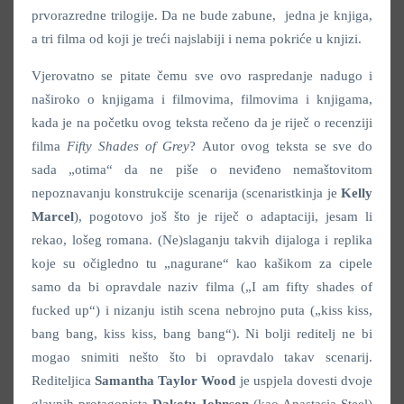
prvorazredne trilogije. Da ne bude zabune, jedna je knjiga,
a tri filma od koji je treći najslabiji i nema pokriće u knjizi.
Vjerovatno se pitate čemu sve ovo raspredanje nadugo i
naširoko o knjigama i filmovima, filmovima i knjigama,
kada je na početku ovog teksta rečeno da je riječ o recenziji
filma
Fifty Shades of Grey
? Autor ovog teksta se sve do
sada „otima“ da ne piše o neviđeno nemaštovitom
nepoznavanju konstrukcije scenarija (scenaristkinja je
Kelly
Marcel
), pogotovo još što je riječ o adaptaciji, jesam li
rekao, lošeg romana. (Ne)slaganju takvih dijaloga i replika
koje su očigledno tu „nagurane“ kao kašikom za cipele
samo da bi opravdale naziv filma („I am fifty shades of
fucked up“) i nizanju istih scena nebrojno puta („kiss kiss,
bang bang, kiss kiss, bang bang“). Ni bolji reditelj ne bi
mogao snimiti nešto što bi opravdalo takav scenarij.
Rediteljica
Samantha Taylor Wood
je uspjela dovesti dvoje