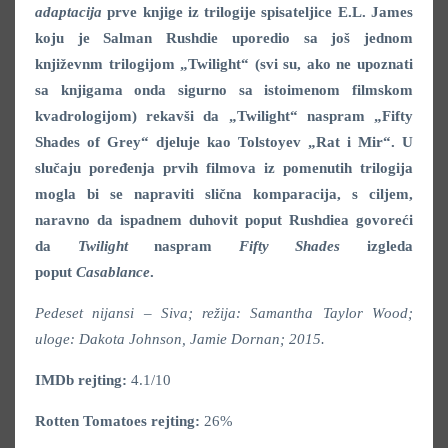
adaptacija
prve knjige iz trilogije spisateljice E.L. James
koju je Salman Rushdie uporedio sa još jednom
književnm trilogijom „Twilight“ (svi su, ako ne upoznati
sa knjigama onda sigurno sa istoimenom filmskom
kvadrologijom) rekavši da „Twilight“ naspram „Fifty
Shades of Grey“ djeluje kao Tolstoyev „Rat i Mir“. U
slučaju poređenja prvih filmova iz pomenutih trilogija
mogla bi se napraviti slična komparacija, s ciljem,
naravno da ispadnem duhovit poput Rushdiea govoreći
da
Twilight
naspram
Fifty Shades
izgleda
poput
Casablance
.
Pedeset nijansi – Siva; režija: Samantha Taylor Wood;
uloge: Dakota Johnson, Jamie Dornan; 2015.
IMDb rejting:
4.1/10
Rotten Tomatoes rejting:
26%