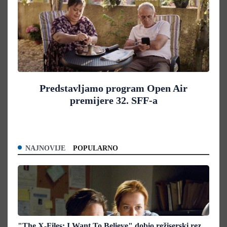
Predstavljamo program Open Air
premijere 32. SFF-a
NAJNOVIJE
POPULARNO
"The X-Files: I Want To Believe" dobio režiserski rez