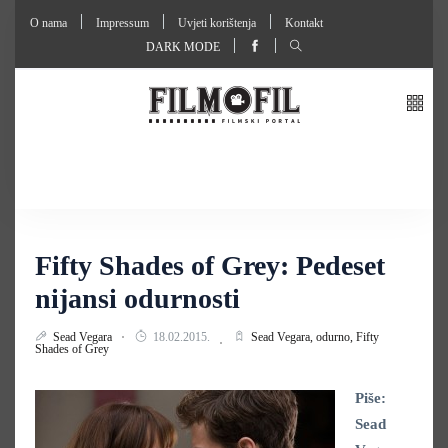
O nama
Impressum
Uvjeti korištenja
Kontakt
DARK MODE
Fifty Shades of Grey: Pedeset
nijansi odurnosti
Sead Vegara
18.02.2015.
Sead Vegara,
odurno,
Fifty
Shades of Grey
Piše:
Sead