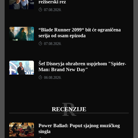
režiserski rez
07.08.2026.
“Blade Runner 2099“ bit će ograničena
serija od osam epizoda
07.08.2026.
Šef Disneyja ohrabren uspjehom "Spider-
Man: Brand New Day"
06.08.2026.
R
RECENZIJE
Power Ballad: Poput sjajnog muzičkog
singla