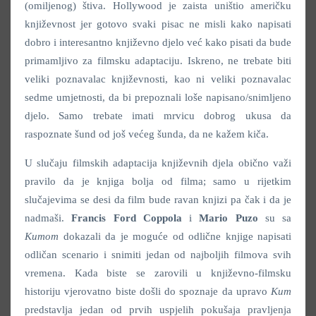
(omiljenog) štiva. Hollywood je zaista uništio američku
književnost jer gotovo svaki pisac ne misli kako napisati
dobro i interesantno književno djelo već kako pisati da bude
primamljivo za filmsku adaptaciju. Iskreno, ne trebate biti
veliki poznavalac književnosti, kao ni veliki poznavalac
sedme umjetnosti, da bi prepoznali loše napisano/snimljeno
djelo. Samo trebate imati mrvicu dobrog ukusa da
raspoznate šund od još većeg šunda, da ne kažem kiča.
U slučaju filmskih adaptacija književnih djela obično važi
pravilo da je knjiga bolja od filma; samo u rijetkim
slučajevima se desi da film bude ravan knjizi pa čak i da je
nadmaši.
Francis Ford Coppola
i
Mario Puzo
su sa
Kumom
dokazali da je moguće od odlične knjige napisati
odličan scenario i snimiti jedan od najboljih filmova svih
vremena. Kada biste se zarovili u književno-filmsku
historiju vjerovatno biste došli do spoznaje da upravo
Kum
predstavlja jedan od prvih uspjelih pokušaja pravljenja