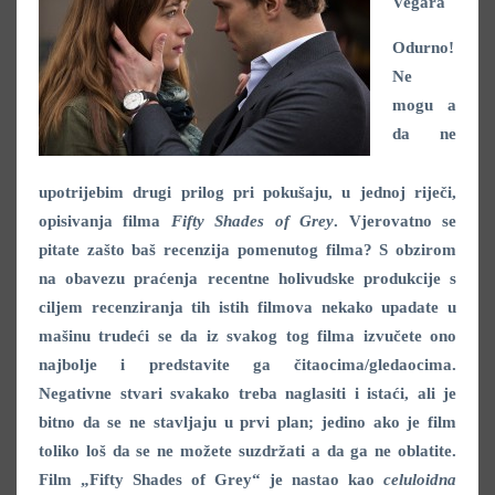
Vegara
Odurno!
Ne
mogu a
da ne
upotrijebim drugi prilog pri pokušaju, u jednoj riječi,
opisivanja filma
Fifty Shades of Grey
. Vjerovatno se
pitate zašto baš recenzija pomenutog filma? S obzirom
na obavezu praćenja recentne holivudske produkcije s
ciljem recenziranja tih istih filmova nekako upadate u
mašinu trudeći se da iz svakog tog filma izvučete ono
najbolje i predstavite ga čitaocima/gledaocima.
Negativne stvari svakako treba naglasiti i istaći, ali je
bitno da se ne stavljaju u prvi plan; jedino ako je film
toliko loš da se ne možete suzdržati a da ga ne oblatite.
Film „Fifty Shades of Grey“ je nastao kao
celuloidna